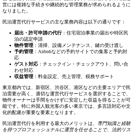
営には複雑な手続きや継続的な管理業務が求められるように
なりました。
民泊運営代行サービスの主な業務内容は以下の通りです：
届出・許可申請の代行
：住宅宿泊事業の届出や特区民
泊の認定申請
物件管理
：清掃、設備メンテナンス、鍵の受け渡し
予約管理
：Airbnbなどの予約サイトでの集客と予約対
応
ゲスト対応
：チェックイン・チェックアウト、問い合
わせ対応
収益管理
：料金設定、売上管理、税務サポート
東京都内では、新宿区、渋谷区、港区などの主要エリアで民
泊需要が高く、適切な運営代行サービスを選択することで、
物件オーナーは手間をかけずに安定した収益を得ることが可
能です。特に外国人観光客の多い東京では、多言語対応や文
化的配慮が重要な要素となります。
民泊運営代行を利用する最大のメリットは、
専門知識と経験
を持つプロフェッショナルに運営を任せることで、法的リス