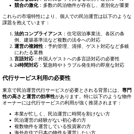
競合の激化
：多数の民泊物件が存在し、差別化が重要
これらの市場特性により、個人での民泊運営は以下のような
課題を抱えています：
法的コンプライアンス
：住宅宿泊事業法、各区の条
例、建築基準法など複数の法令への対応
運営の複雑性
：予約管理、清掃、ゲスト対応など多岐
にわたる業務
言語対応
：外国人ゲストへの多言語対応の必要性
24時間対応
：緊急時やトラブル発生時の即座な対応
代行サービス利用の必要性
東京で民泊運営代行サービスが必要とされる背景には、
専門
性の高さと運営の効率性
があります。特に以下のような物件
オーナーには代行サービスの利用が強く推奨されます：
本業が忙しく、民泊運営に時間を割けない方
民泊運営の経験がない初心者の方
複数物件を運営している投資家の方
海外在住で日本の物件を運営したい方