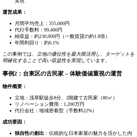
実現
運営成果：
月間平均売上：355,000円
代行手数料：99,400円
純収益：約230,000円（一般賃貸の約1.8倍）
年間利回り：約6.1%
この事例では、
立地の優位性を最大限活用し、ターゲットを
明確化することで高い収益性を実現
しています。
事例2：台東区の古民家 – 体験価値重視の運営
物件概要：
立地：浅草駅徒歩8分、2階建て古民家（80㎡）
リノベーション費用：1,200万円
代行会社：地域密着型（手数料22%）
成功要因：
独自性の創出
：伝統的な日本家屋の魅力を活かした内