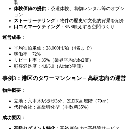
装
体験価値の提供
：茶道体験、着物レンタル等のオプシ
ョン
ストーリーテリング
：物件の歴史や文化的背景を紹介
口コミマーケティング
：SNS映えする空間づくり
運営成果：
平均宿泊単価：28,000円/泊（4名まで）
稼働率：72%
リピート率：35%（業界平均の約2倍）
顧客満足度：4.8/5.0（Airbnb評価）
事例3：港区のタワーマンション – 高級志向の運営
物件概要：
立地：六本木駅徒歩3分、2LDK高層階（70㎡）
代行会社：高級特化型（手数料35%）
成功要因：
高級セグメント特化
：富裕層向けの高品質サービス