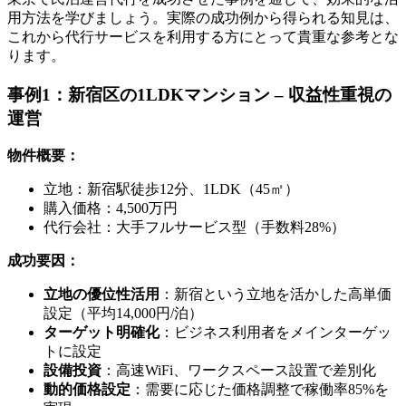
用方法を学びましょう。実際の成功例から得られる知見は、
これから代行サービスを利用する方にとって貴重な参考とな
ります。
事例1：新宿区の1LDKマンション – 収益性重視の
運営
物件概要：
立地：新宿駅徒歩12分、1LDK（45㎡）
購入価格：4,500万円
代行会社：大手フルサービス型（手数料28%）
成功要因：
立地の優位性活用
：新宿という立地を活かした高単価
設定（平均14,000円/泊）
ターゲット明確化
：ビジネス利用者をメインターゲッ
トに設定
設備投資
：高速WiFi、ワークスペース設置で差別化
動的価格設定
：需要に応じた価格調整で稼働率85%を