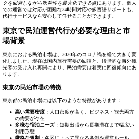
クを回避しながら収益性を最大化できる
点にあります。個人
での運営では対応が困難な24時間対応や多言語サポートも、
代行サービスなら安心して任せることができます。
東京で民泊運営代行が必要な理由と市
場背景
東京における民泊市場は、2020年のコロナ禍を経て大きく変
化しました。現在は国内旅行需要の回復と、段階的な海外観
光客の受け入れ再開により、民泊需要は着実に回復傾向にあ
ります。
東京の民泊市場の特徴
東京都の民泊市場には以下のような特徴があります：
高い需要密度
：人口密度が高く、ビジネス・観光両方
の需要が存在
多様な宿泊ニーズ
：短期出張から長期滞在まで幅広い
利用形態
厳格な規制
：各区によって異なる条例や運営ルール