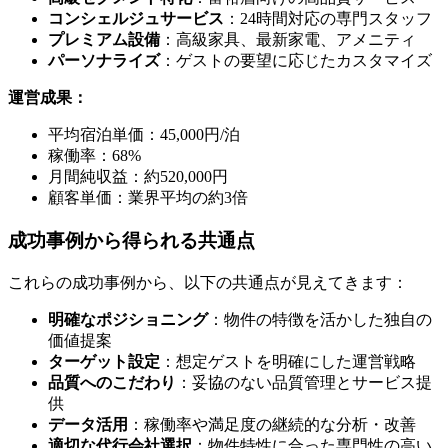
コンシェルジュサービス
：24時間対応の専門スタッフ
プレミアム設備
：高級家具、最新家電、アメニティ
パーソナライズ
：ゲストの要望に応じたカスタマイズ
運営成果：
平均宿泊単価：45,000円/泊
稼働率：68%
月間純収益：約520,000円
顧客単価：業界平均の約3倍
成功事例から得られる共通点
これらの成功事例から、以下の共通点が見えてきます：
明確なポジショニング
：物件の特徴を活かした独自の
価値提案
ターゲット設定
：想定ゲストを明確にした運営戦略
品質へのこだわり
：妥協のない品質管理とサービス提
供
データ活用
：稼働率や満足度の継続的な分析・改善
適切な代行会社選択
：物件特性に合った専門性の高い