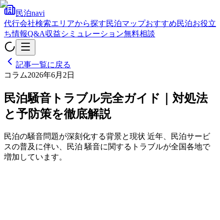
民泊navi
代行会社検索
エリアから探す
民泊マップ
おすすめ民泊
お役立
ち情報
Q&A
収益シミュレーション
無料相談
記事一覧に戻る
コラム
2026年6月2日
民泊騒音トラブル完全ガイド｜対処法
と予防策を徹底解説
民泊の騒音問題が深刻化する背景と現状 近年、民泊サービ
スの普及に伴い、民泊 騒音に関するトラブルが全国各地で
増加しています。