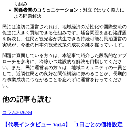
り組み
関係者間のコミュニケーション
：対立ではなく協力に
よる問題解決
民泊は適切に運営されれば、地域経済の活性化や国際交流の
促進に大きく貢献できる仕組みです。騒音問題を含む諸課題
を解決し、住民と観光客が共生できる持続可能な民泊運営の
実現が、今後の日本の観光政策の成功の鍵を握っています。
問題に直面している方々は、本記事で紹介した段階的なアプ
ローチを参考に、冷静かつ建設的な解決を目指してくださ
い。また、民泊運営者の方々は、地域コミュニティの一員と
して、近隣住民との良好な関係構築に努めることが、長期的
な事業成功につながることを忘れずに運営を行ってくださ
い。
他の記事も読む
コラム
2026/8/4
【代表インタビュー Vol.4】「1日ごとの価格設定