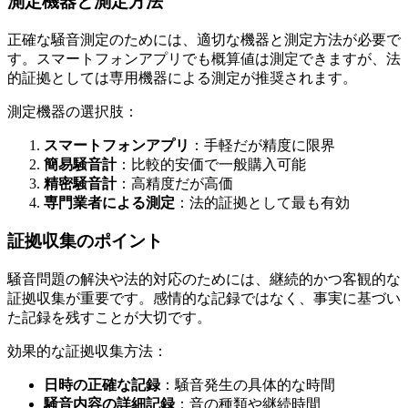
測定機器と測定方法
正確な騒音測定のためには、適切な機器と測定方法が必要で
す。スマートフォンアプリでも概算値は測定できますが、法
的証拠としては専用機器による測定が推奨されます。
測定機器の選択肢：
スマートフォンアプリ
：手軽だが精度に限界
簡易騒音計
：比較的安価で一般購入可能
精密騒音計
：高精度だが高価
専門業者による測定
：法的証拠として最も有効
証拠収集のポイント
騒音問題の解決や法的対応のためには、継続的かつ客観的な
証拠収集が重要です。感情的な記録ではなく、事実に基づい
た記録を残すことが大切です。
効果的な証拠収集方法：
日時の正確な記録
：騒音発生の具体的な時間
騒音内容の詳細記録
：音の種類や継続時間