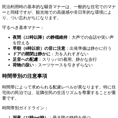
民泊利用時の基本的な騒音マナーは、一般的な住宅でのマナ
ーと同様ですが、観光地での高揚感や非日常的な環境によ
り、つい忘れがちになります。
守るべき基本マナー：
夜間（22時以降）の静穏維持
：大声での会話や笑い声
を控える
早朝（6時以前）の音に注意
：出発準備は静かに行う
ドアの開閉は静かに
：力を入れすぎない
足音への配慮
：スリッパの着用、静かな歩行
荷物の扱い
：スーツケースを引きずらない
時間帯別の注意事項
時間帯によって求められる配慮レベルが異なります。特に住
宅街の民泊では、近隣住民の生活リズムを尊重することが重
要です。
時間帯別ガイドライン：
深夜（22時〜6時）
：最大限の静穏を保つ