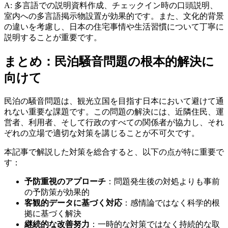
A: 多言語での説明資料作成、チェックイン時の口頭説明、
室内への多言語掲示物設置が効果的です。また、文化的背景
の違いを考慮し、日本の住宅事情や生活習慣について丁寧に
説明することが重要です。
まとめ：民泊騒音問題の根本的解決に
向けて
民泊の騒音問題は、観光立国を目指す日本において避けて通
れない重要な課題です。この問題の解決には、近隣住民、運
営者、利用者、そして行政のすべての関係者が協力し、それ
ぞれの立場で適切な対策を講じることが不可欠です。
本記事で解説した対策を総合すると、以下の点が特に重要で
す：
予防重視のアプローチ
：問題発生後の対処よりも事前
の予防策が効果的
客観的データに基づく対応
：感情論ではなく科学的根
拠に基づく解決
継続的な改善努力
：一時的な対策ではなく持続的な取