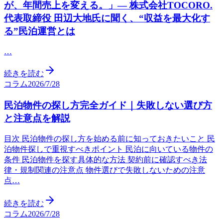
が、年間売上を変える。」— 株式会社TOCORO.
代表取締役 田辺大地氏に聞く、“収益を最大化す
る”民泊運営とは
…
続きを読む
コラム
2026/7/28
民泊物件の探し方完全ガイド｜失敗しない選び方
と注意点を解説
目次 民泊物件の探し方を始める前に知っておきたいこと 民
泊物件探しで重視すべきポイント 民泊に向いている物件の
条件 民泊物件を探す具体的な方法 契約前に確認すべき法
律・規制関連の注意点 物件選びで失敗しないための注意
点…
続きを読む
コラム
2026/7/28