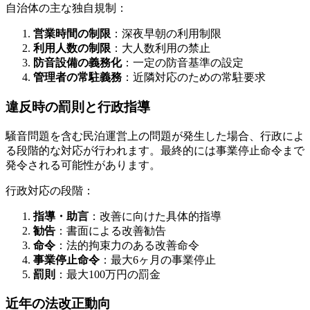
自治体の主な独自規制：
営業時間の制限
：深夜早朝の利用制限
利用人数の制限
：大人数利用の禁止
防音設備の義務化
：一定の防音基準の設定
管理者の常駐義務
：近隣対応のための常駐要求
違反時の罰則と行政指導
騒音問題を含む民泊運営上の問題が発生した場合、行政によ
る段階的な対応が行われます。最終的には事業停止命令まで
発令される可能性があります。
行政対応の段階：
指導・助言
：改善に向けた具体的指導
勧告
：書面による改善勧告
命令
：法的拘束力のある改善命令
事業停止命令
：最大6ヶ月の事業停止
罰則
：最大100万円の罰金
近年の法改正動向