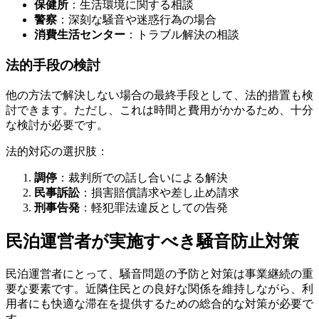
保健所
：生活環境に関する相談
警察
：深刻な騒音や迷惑行為の場合
消費生活センター
：トラブル解決の相談
法的手段の検討
他の方法で解決しない場合の最終手段として、法的措置も検
討できます。ただし、これは時間と費用がかかるため、十分
な検討が必要です。
法的対応の選択肢：
調停
：裁判所での話し合いによる解決
民事訴訟
：損害賠償請求や差し止め請求
刑事告発
：軽犯罪法違反としての告発
民泊運営者が実施すべき騒音防止対策
民泊運営者にとって、騒音問題の予防と対策は事業継続の重
要な要素です。近隣住民との良好な関係を維持しながら、利
用者にも快適な滞在を提供するための総合的な対策が必要で
す。