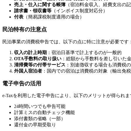
売上・仕入に関する帳簿
（宿泊料金収入、経費支出の記
請求書・領収書等
（インボイス制度対応分）
付表
（簡易課税制度適用の場合）
民泊特有の注意点
民泊事業の消費税申告では、以下の点に特に注意が必要です
収入の計上時期
：宿泊日基準で計上するのが一般的
OTA手数料の取り扱い
：総額から手数料を差し引いた
清掃費等の付帯サービス
：別途徴収する場合も消費税の
外国人宿泊者
：国内での宿泊は消費税の対象（輸出免税
電子申告の活用
e-Taxを利用した電子申告により、以下のメリットが得られま
24時間いつでも申告可能
計算ミスの自動チェック機能
添付書類の省略（一部）
還付金の早期受取り