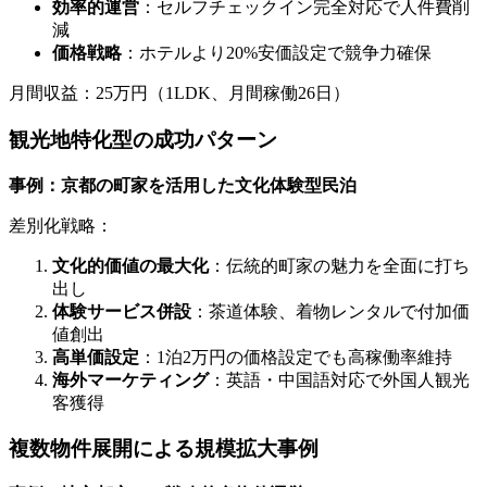
効率的運営
：セルフチェックイン完全対応で人件費削
減
価格戦略
：ホテルより20%安価設定で競争力確保
月間収益：25万円（1LDK、月間稼働26日）
観光地特化型の成功パターン
事例：京都の町家を活用した文化体験型民泊
差別化戦略：
文化的価値の最大化
：伝統的町家の魅力を全面に打ち
出し
体験サービス併設
：茶道体験、着物レンタルで付加価
値創出
高単価設定
：1泊2万円の価格設定でも高稼働率維持
海外マーケティング
：英語・中国語対応で外国人観光
客獲得
複数物件展開による規模拡大事例