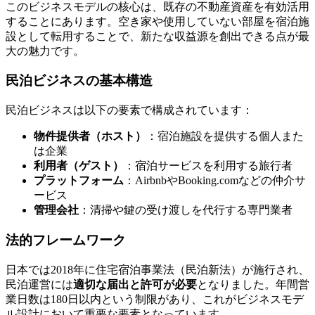
このビジネスモデルの核心は、既存の不動産資産を有効活用
することにあります。空き家や使用していない部屋を宿泊施
設として転用することで、新たな収益源を創出できる点が最
大の魅力です。
民泊ビジネスの基本構造
民泊ビジネスは以下の要素で構成されています：
物件提供者（ホスト）
：宿泊施設を提供する個人また
は企業
利用者（ゲスト）
：宿泊サービスを利用する旅行者
プラットフォーム
：AirbnbやBooking.comなどの仲介サ
ービス
管理会社
：清掃や鍵の受け渡しを代行する専門業者
法的フレームワーク
日本では2018年に住宅宿泊事業法（民泊新法）が施行され、
民泊運営には
適切な届出と許可が必要
となりました。年間営
業日数は180日以内という制限があり、これがビジネスモデ
ル設計において重要な要素となっています。