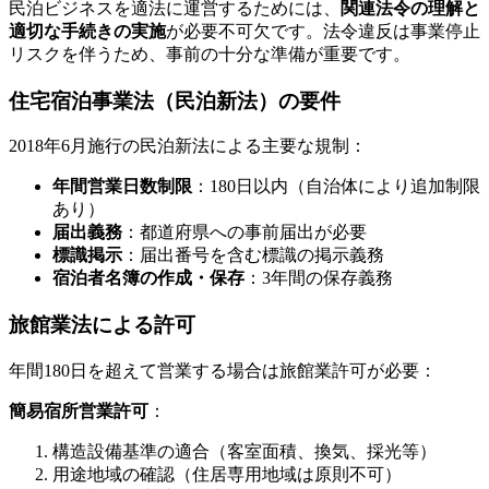
民泊ビジネスを適法に運営するためには、
関連法令の理解と
適切な手続きの実施
が必要不可欠です。法令違反は事業停止
リスクを伴うため、事前の十分な準備が重要です。
住宅宿泊事業法（民泊新法）の要件
2018年6月施行の民泊新法による主要な規制：
年間営業日数制限
：180日以内（自治体により追加制限
あり）
届出義務
：都道府県への事前届出が必要
標識掲示
：届出番号を含む標識の掲示義務
宿泊者名簿の作成・保存
：3年間の保存義務
旅館業法による許可
年間180日を超えて営業する場合は旅館業許可が必要：
簡易宿所営業許可
：
構造設備基準の適合（客室面積、換気、採光等）
用途地域の確認（住居専用地域は原則不可）