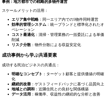
事例：地方都市での戦略的多物件運営
スケールメリットの活用：
エリア集中戦略
：同一エリア内での5物件同時運営
効率的管理システム
：統一ブランドと標準化されたオ
ペレーション
コスト最適化
：清掃・管理業務の一括委託による単価
削減
リスク分散
：物件分散による収益安定化
成功事例から学ぶ共通要素
成功する民泊ビジネスの共通点：
明確なコンセプト
：ターゲット顧客と提供価値の明確
化
継続的改善
：ゲストフィードバックに基づく品質向上
地域との調和
：近隣住民との良好な関係構築
データ活用
：稼働率、収益性の継続的な分析と改善