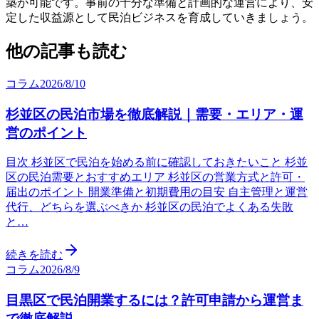
築が可能です。事前の十分な準備と計画的な運営により、安
定した収益源として民泊ビジネスを育成していきましょう。
他の記事も読む
コラム
2026/8/10
杉並区の民泊市場を徹底解説｜需要・エリア・運
営のポイント
目次 杉並区で民泊を始める前に確認しておきたいこと 杉並
区の民泊需要とおすすめエリア 杉並区の営業方式と許可・
届出のポイント 開業準備と初期費用の目安 自主管理と運営
代行、どちらを選ぶべきか 杉並区の民泊でよくある失敗
と…
続きを読む
コラム
2026/8/9
目黒区で民泊開業するには？許可申請から運営ま
で徹底解説