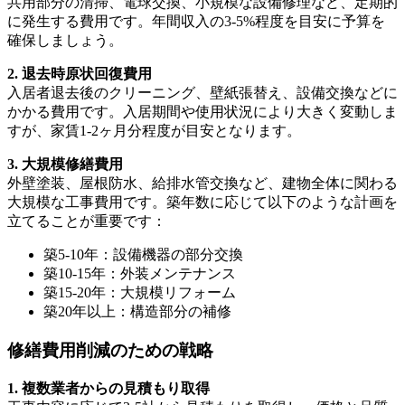
共用部分の清掃、電球交換、小規模な設備修理など、定期的
に発生する費用です。年間収入の3-5%程度を目安に予算を
確保しましょう。
2. 退去時原状回復費用
入居者退去後のクリーニング、壁紙張替え、設備交換などに
かかる費用です。入居期間や使用状況により大きく変動しま
すが、家賃1-2ヶ月分程度が目安となります。
3. 大規模修繕費用
外壁塗装、屋根防水、給排水管交換など、建物全体に関わる
大規模な工事費用です。築年数に応じて以下のような計画を
立てることが重要です：
築5-10年：設備機器の部分交換
築10-15年：外装メンテナンス
築15-20年：大規模リフォーム
築20年以上：構造部分の補修
修繕費用削減のための戦略
1. 複数業者からの見積もり取得