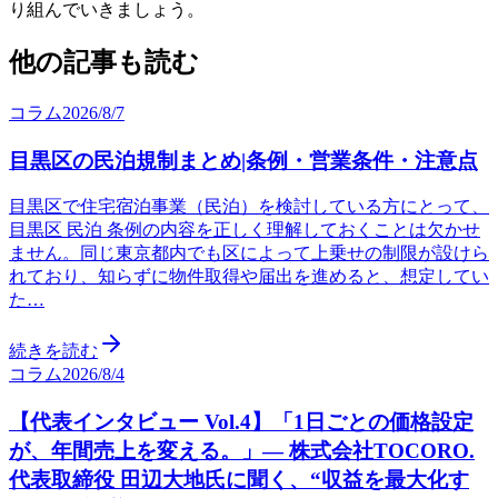
り組んでいきましょう。
他の記事も読む
コラム
2026/8/7
目黒区の民泊規制まとめ|条例・営業条件・注意点
目黒区で住宅宿泊事業（民泊）を検討している方にとって、
目黒区 民泊 条例の内容を正しく理解しておくことは欠かせ
ません。同じ東京都内でも区によって上乗せの制限が設けら
れており、知らずに物件取得や届出を進めると、想定してい
た…
続きを読む
コラム
2026/8/4
【代表インタビュー Vol.4】「1日ごとの価格設定
が、年間売上を変える。」— 株式会社TOCORO.
代表取締役 田辺大地氏に聞く、“収益を最大化す