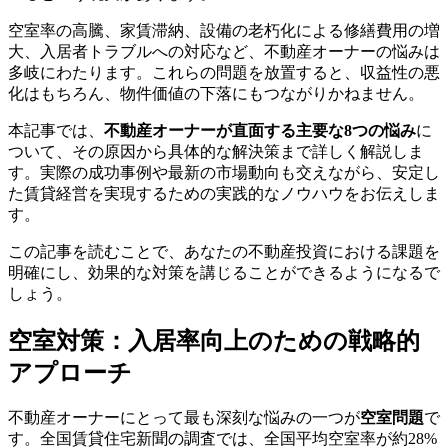
空室率の高騰、家賃滞納、設備の老朽化による修繕費用の増
大、入居者トラブルへの対応など、不動産オーナーの悩みは
多岐にわたります。これらの問題を放置すると、収益性の悪
化はもちろん、物件価値の下落にもつながりかねません。
本記事では、
不動産オーナーが直面する主要な8つの悩み
に
ついて、その原因から具体的な解決策まで詳しく解説しま
す。実際の成功事例や最新の市場動向も交えながら、安定し
た賃貸経営を実現するための実践的なノウハウをお伝えしま
す。
この記事を読むことで、あなたの不動産投資における課題を
明確にし、効果的な対策を講じることができるようになるで
しょう。
空室対策：入居率向上のための戦略的
アプローチ
不動産オーナーにとって最も深刻な悩みの一つが
空室問題
で
す。全国賃貸住宅新聞の調査では、全国平均空室率が約28%