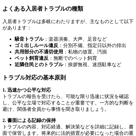
よくある入居者トラブルの種類
入居者トラブルは多岐にわたりますが、主なものとして以下
があります：
騒音トラブル
：楽器演奏、大声、足音など
ゴミ出しルール違反
：分別不備、指定日以外の排出
共用部分の不適切使用
：私物の放置、汚損
ペット飼育違反
：無断でのペット飼育
近隣住民とのトラブル
：挨拶無視、迷惑駐車など
トラブル対応の基本原則
1. 迅速かつ公平な対応
トラブルの報告を受けたら、可能な限り迅速に状況を確認
し、公平な立場で対応することが重要です。一方的な判断を
避け、関係者全員から事情を聞き取りましょう。
2. 書面による記録の保持
トラブルの内容、対応経過、解決策などを詳細に記録し、書
面で保管します。将来的に法的措置が必要になった場合の重