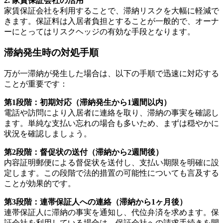
2. 家賃保証会社の活用
家賃保証会社を利用することで、滞納リスクを大幅に軽減で
きます。保証料は入居者負担とすることが一般的で、オーナ
ーにとってはリスクヘッジの有効な手段となります。
滞納発生時の対処手順
万が一滞納が発生した場合は、以下の手順で迅速に対応する
ことが重要です：
第1段階：初期対応（滞納発生から1週間以内）
電話や訪問により入居者に連絡を取り、滞納の事実を確認し
ます。単純な支払い忘れの場合も多いため、まずは穏やかに
状況を確認しましょう。
第2段階：督促状の送付（滞納から2週間後）
内容証明郵便による督促状を送付し、支払い期限を明確に設
定します。この段階で法的措置の可能性についても言及する
ことが効果的です。
第3段階：連帯保証人への連絡（滞納から1ヶ月後）
連帯保証人に滞納の事実を通知し、代位弁済を求めます。保
証会社を利用している場合は、保証会社への請求手続きを開