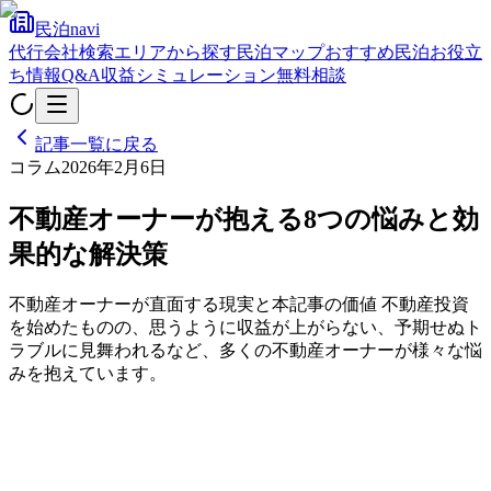
民泊navi
代行会社検索
エリアから探す
民泊マップ
おすすめ民泊
お役立
ち情報
Q&A
収益シミュレーション
無料相談
記事一覧に戻る
コラム
2026年2月6日
不動産オーナーが抱える8つの悩みと効
果的な解決策
不動産オーナーが直面する現実と本記事の価値 不動産投資
を始めたものの、思うように収益が上がらない、予期せぬト
ラブルに見舞われるなど、多くの不動産オーナーが様々な悩
みを抱えています。