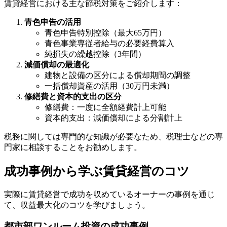
賃貸経営における主な節税対策をご紹介します：
青色申告の活用
青色申告特別控除（最大65万円）
青色事業専従者給与の必要経費算入
純損失の繰越控除（3年間）
減価償却の最適化
建物と設備の区分による償却期間の調整
一括償却資産の活用（30万円未満）
修繕費と資本的支出の区分
修繕費：一度に全額経費計上可能
資本的支出：減価償却による分割計上
税務に関しては専門的な知識が必要なため、税理士などの専
門家に相談することをお勧めします。
成功事例から学ぶ賃貸経営のコツ
実際に賃貸経営で成功を収めているオーナーの事例を通じ
て、収益最大化のコツを学びましょう。
都市部ワンルーム投資の成功事例