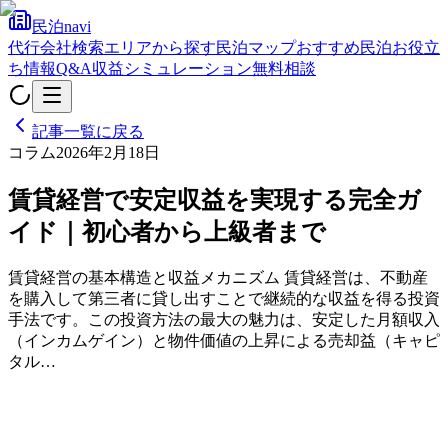
民泊navi
代行会社検索
エリアから探す
民泊マップ
おすすめ民泊
お役立
ち情報
Q&A
収益シミュレーション
無料相談
記事一覧に戻る
コラム
2026年2月18日
賃貸経営で安定収益を実現する完全ガ
イド｜初心者から上級者まで
賃貸経営の基本構造と収益メカニズム 賃貸経営は、不動産
を購入して第三者に貸し出すことで継続的な収益を得る投資
手法です。この投資方法の最大の魅力は、安定した月額収入
（インカムゲイン）と物件価値の上昇による売却益（キャピ
タル…