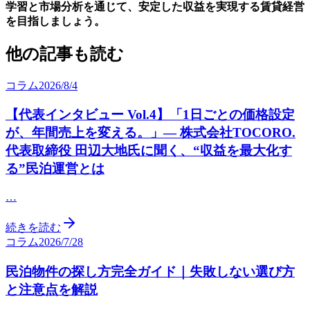
学習と市場分析を通じて、安定した収益を実現する賃貸経営
を目指しましょう。
他の記事も読む
コラム
2026/8/4
【代表インタビュー Vol.4】「1日ごとの価格設定
が、年間売上を変える。」— 株式会社TOCORO.
代表取締役 田辺大地氏に聞く、“収益を最大化す
る”民泊運営とは
…
続きを読む
コラム
2026/7/28
民泊物件の探し方完全ガイド｜失敗しない選び方
と注意点を解説