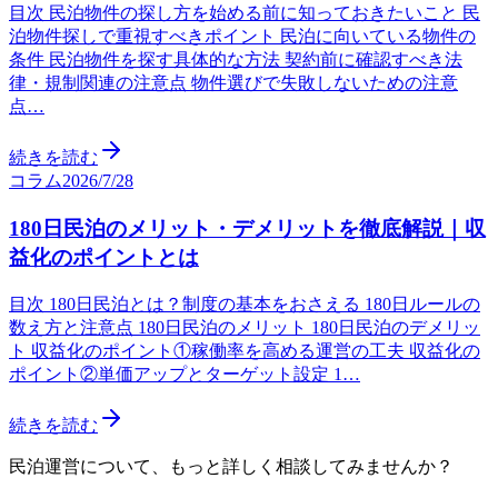
目次 民泊物件の探し方を始める前に知っておきたいこと 民
泊物件探しで重視すべきポイント 民泊に向いている物件の
条件 民泊物件を探す具体的な方法 契約前に確認すべき法
律・規制関連の注意点 物件選びで失敗しないための注意
点…
続きを読む
コラム
2026/7/28
180日民泊のメリット・デメリットを徹底解説｜収
益化のポイントとは
目次 180日民泊とは？制度の基本をおさえる 180日ルールの
数え方と注意点 180日民泊のメリット 180日民泊のデメリッ
ト 収益化のポイント①稼働率を高める運営の工夫 収益化の
ポイント②単価アップとターゲット設定 1…
続きを読む
民泊運営について、もっと詳しく相談してみませんか？