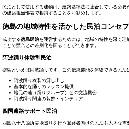
民泊として使用する建物は、建築基準法に適合している必要
の建築担当部署で相談することをお勧めします。
徳島の地域特性を活かした民泊コンセ
成功する
徳島民泊
を運営するためには、地域の特性を深く理
ことで競合との差別化を図ることができます。
阿波踊り体験型民泊
徳島といえば阿波踊りです。この伝統芸能を体験できる民泊
阿波踊り衣装の貸し出し
基本的な踊りのレッスン提供
地元の連（踊りグループ）との交流機会
阿波踊り関連の装飾・インテリア
四国遍路サポート民泊
四国八十八箇所霊場巡りを行う遍路者向けの民泊も大きな需