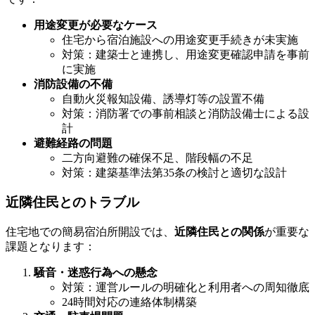
用途変更が必要なケース
住宅から宿泊施設への用途変更手続きが未実施
対策：建築士と連携し、用途変更確認申請を事前
に実施
消防設備の不備
自動火災報知設備、誘導灯等の設置不備
対策：消防署での事前相談と消防設備士による設
計
避難経路の問題
二方向避難の確保不足、階段幅の不足
対策：建築基準法第35条の検討と適切な設計
近隣住民とのトラブル
住宅地での簡易宿泊所開設では、
近隣住民との関係
が重要な
課題となります：
騒音・迷惑行為への懸念
対策：運営ルールの明確化と利用者への周知徹底
24時間対応の連絡体制構築