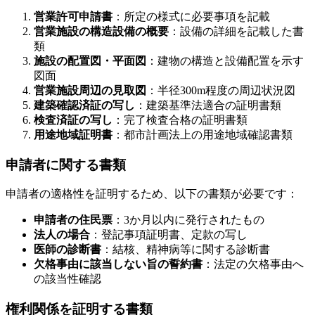
営業許可申請書
：所定の様式に必要事項を記載
営業施設の構造設備の概要
：設備の詳細を記載した書
類
施設の配置図・平面図
：建物の構造と設備配置を示す
図面
営業施設周辺の見取図
：半径300m程度の周辺状況図
建築確認済証の写し
：建築基準法適合の証明書類
検査済証の写し
：完了検査合格の証明書類
用途地域証明書
：都市計画法上の用途地域確認書類
申請者に関する書類
申請者の適格性を証明するため、以下の書類が必要です：
申請者の住民票
：3か月以内に発行されたもの
法人の場合
：登記事項証明書、定款の写し
医師の診断書
：結核、精神病等に関する診断書
欠格事由に該当しない旨の誓約書
：法定の欠格事由へ
の該当性確認
権利関係を証明する書類