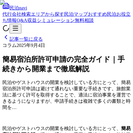
民泊navi
代行会社検索
エリアから探す
民泊マップ
おすすめ民泊
お役立
ち情報
Q&A
収益シミュレーション
無料相談
記事一覧に戻る
コラム
2025年9月4日
簡易宿泊所許可申請の完全ガイド｜手
続きから開業まで徹底解説
民泊やゲストハウスの開業を検討している方にとって、簡易
宿泊所許可申請は避けて通れない重要な手続きです。旅館業
法に基づく許可を取得することで、適法に宿泊事業を運営で
きるようになりますが、申請手続きは複雑で多くの書類と時
間を…
民泊やゲストハウスの開業を検討している方にとって、
簡易