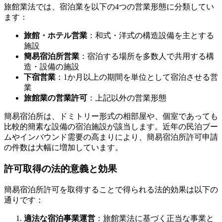
旅館業法では、宿泊業を以下の4つの営業形態に分類してい
ます：
旅館・ホテル営業
：和式・洋式の構造設備を主とする
施設
簡易宿泊所営業
：宿泊する場所を多数人で共用する構
造・設備の施設
下宿営業
：1か月以上の期間を単位として宿泊させる営
業
旅館業の営業許可
：上記以外の営業形態
簡易宿泊所は、ドミトリー形式の相部屋や、個室であっても
比較的簡素な設備の宿泊施設が該当します。近年の民泊ブー
ムやインバウンド需要の高まりにより、簡易宿泊所許可申請
の件数は大幅に増加しています。
許可取得の法的意義と効果
簡易宿泊所許可を取得することで得られる法的効果は以下の
通りです：
適法な宿泊事業運営
：旅館業法に基づく正当な事業と