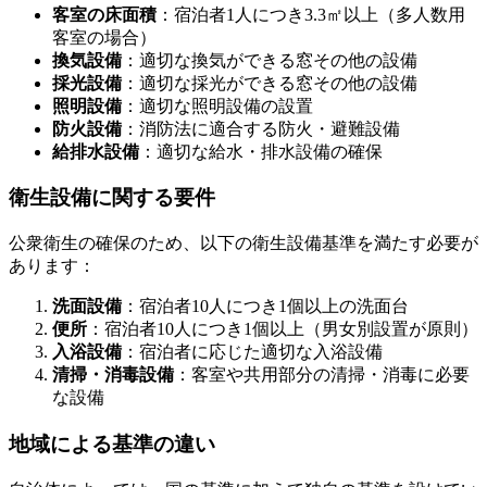
客室の床面積
：宿泊者1人につき3.3㎡以上（多人数用
客室の場合）
換気設備
：適切な換気ができる窓その他の設備
採光設備
：適切な採光ができる窓その他の設備
照明設備
：適切な照明設備の設置
防火設備
：消防法に適合する防火・避難設備
給排水設備
：適切な給水・排水設備の確保
衛生設備に関する要件
公衆衛生の確保のため、以下の衛生設備基準を満たす必要が
あります：
洗面設備
：宿泊者10人につき1個以上の洗面台
便所
：宿泊者10人につき1個以上（男女別設置が原則）
入浴設備
：宿泊者に応じた適切な入浴設備
清掃・消毒設備
：客室や共用部分の清掃・消毒に必要
な設備
地域による基準の違い