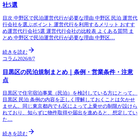
社5選
目次 中野区で民泊運営代行が必要な理由 中野区 民泊 運営代
行会社を選ぶポイント 運営代行を利用するメリット おすす
め運営代行会社5選 運営代行会社の比較表 よくある質問 ま
とめ 中野区で民泊運営代行が必要な理由 中野区…
続きを読む
コラム
2026/8/7
目黒区の民泊規制まとめ｜条例・営業条件・注意
点
目黒区で住宅宿泊事業（民泊）を検討している方にとって、
目黒区 民泊 条例の内容を正しく理解しておくことは欠かせ
ません。同じ東京都内でも区によって上乗せの制限が設けら
れており、知らずに物件取得や届出を進めると、想定してい
た…
続きを読む