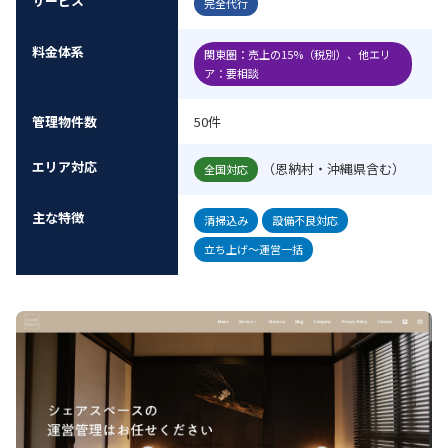
サービス
完全代行
料金体系
関東圏：売上の15%（税別）、他エリ
ア：要相談
管理物件数
50件
エリア対応
（恩納村・沖縄県含む）
全国対応
主な特徴
清掃込み
設備不良対応
立ち上げ〜運営一括