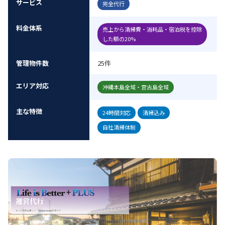
サービス
完全代行
料金体系
売上から清掃費・消耗品・宿泊税を控除
した額の20%
管理物件数
25件
エリア対応
沖縄本島全域・宮古島全域
主な特徴
24時間対応
清掃込み
自社清掃体制