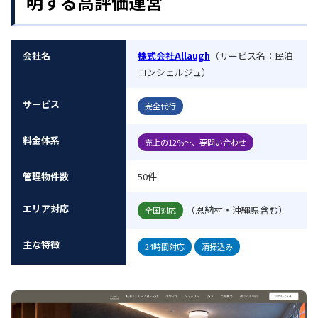
明する高評価運営
会社名
株式会社Allaugh
（サービス名：民泊
コンシェルジュ）
サービス
完全代行
料金体系
売上の12%～、要問い合わせ
管理物件数
50件
エリア対応
（恩納村・沖縄県含む）
全国対応
主な特徴
24時間対応
清掃込み