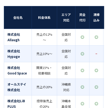
エリア
完全
清掃
会社名
料金体系
対応
代行
込み
株式会社
売上の12%
全国対
◎
◎
Allaugh
～
応
株式会社
全国対
◎
売上10%～
−
Hypage
応
株式会社
関東15%・
全国対
◎
◎
Good Space
他要相談
応
オールステイ
沖縄県
◎
◎
売上の20%
株式会社
対応
株式会社LiB
控除後売上
沖縄本
◎
◎
PLUS
の20%
島全域