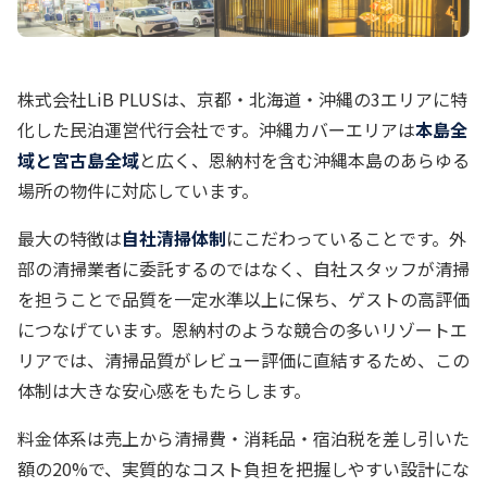
株式会社LiB PLUSは、京都・北海道・沖縄の3エリアに特
化した民泊運営代行会社です。沖縄カバーエリアは
本島全
域と宮古島全域
と広く、恩納村を含む沖縄本島のあらゆる
場所の物件に対応しています。
最大の特徴は
自社清掃体制
にこだわっていることです。外
部の清掃業者に委託するのではなく、自社スタッフが清掃
を担うことで品質を一定水準以上に保ち、ゲストの高評価
につなげています。恩納村のような競合の多いリゾートエ
リアでは、清掃品質がレビュー評価に直結するため、この
体制は大きな安心感をもたらします。
料金体系は売上から清掃費・消耗品・宿泊税を差し引いた
額の20%で、実質的なコスト負担を把握しやすい設計にな