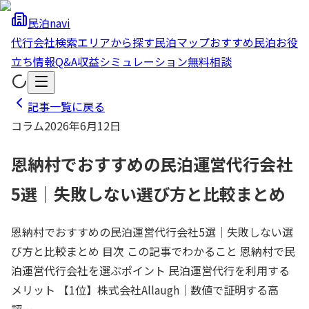
民泊navi
代行会社検索
エリアから探す
民泊マップ
おすすめ民泊
お役
立ち情報
Q&A
収益シミュレーション
無料相談
記事一覧に戻る
コラム
2026年6月12日
恩納村でおすすめの民泊運営代行会社
5選｜失敗しない選び方と比較まとめ
恩納村でおすすめの民泊運営代行会社5選｜失敗しない選
び方と比較まとめ 目次 この記事でわかること 恩納村で民
泊運営代行会社を選ぶポイント 民泊運営代行を利用する
メリット 【1位】株式会社Allaugh｜数値で証明する高
評…