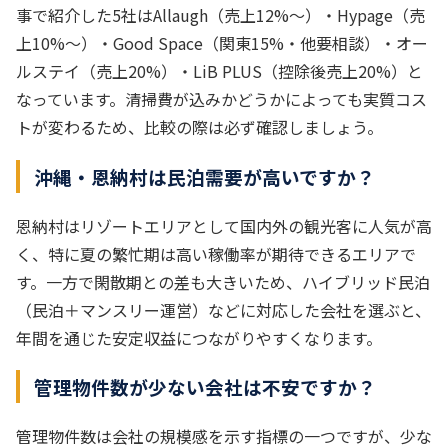
事で紹介した5社はAllaugh（売上12%～）・Hypage（売
上10%～）・Good Space（関東15%・他要相談）・オー
ルステイ（売上20%）・LiB PLUS（控除後売上20%）と
なっています。清掃費が込みかどうかによっても実質コス
トが変わるため、比較の際は必ず確認しましょう。
沖縄・恩納村は民泊需要が高いですか？
恩納村はリゾートエリアとして国内外の観光客に人気が高
く、特に夏の繁忙期は高い稼働率が期待できるエリアで
す。一方で閑散期との差も大きいため、ハイブリッド民泊
（民泊＋マンスリー運営）などに対応した会社を選ぶと、
年間を通じた安定収益につながりやすくなります。
管理物件数が少ない会社は不安ですか？
管理物件数は会社の規模感を示す指標の一つですが、少な