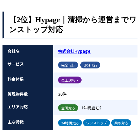
【2位】Hypage｜清掃から運営までワ
ンストップ対応
会社名
株式会社Hypage
サービス
完全代行
部分代行
料金体系
売上10%〜
管理物件数
30件
エリア対応
（沖縄含む）
全国対応
主な特徴
24時間対応
ワンストップ
柔軟対応