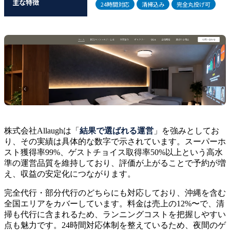
主な特徴
24時間対応
清掃込み
完全丸投げ可
株式会社Allaughは「
結果で選ばれる運営
」を強みとしてお
り、その実績は具体的な数字で示されています。スーパーホ
スト獲得率99%、ゲストチョイス取得率50%以上という高水
準の運営品質を維持しており、評価が上がることで予約が増
え、収益の安定化につながります。
完全代行・部分代行のどちらにも対応しており、沖縄を含む
全国エリアをカバーしています。料金は売上の12%〜で、清
掃も代行に含まれるため、ランニングコストを把握しやすい
点も魅力です。24時間対応体制を整えているため、夜間のゲ