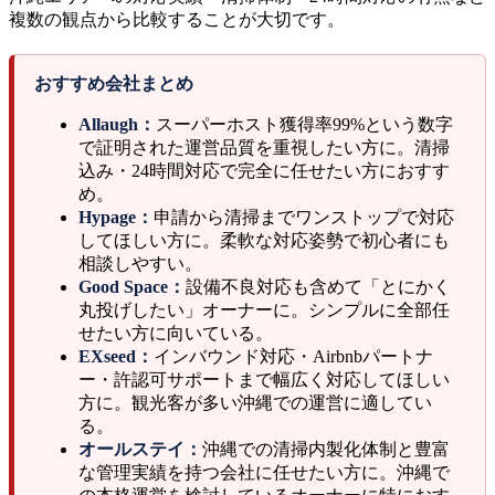
複数の観点から比較することが大切です。
おすすめ会社まとめ
Allaugh：
スーパーホスト獲得率99%という数字
で証明された運営品質を重視したい方に。清掃
込み・24時間対応で完全に任せたい方におすす
め。
Hypage：
申請から清掃までワンストップで対応
してほしい方に。柔軟な対応姿勢で初心者にも
相談しやすい。
Good Space：
設備不良対応も含めて「とにかく
丸投げしたい」オーナーに。シンプルに全部任
せたい方に向いている。
EXseed：
インバウンド対応・Airbnbパートナ
ー・許認可サポートまで幅広く対応してほしい
方に。観光客が多い沖縄での運営に適してい
る。
オールステイ：
沖縄での清掃内製化体制と豊富
な管理実績を持つ会社に任せたい方に。沖縄で