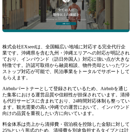
株式会社EXseedは、全国幅広い地域に対応する完全代行企
業です。沖縄県を含む九州・沖縄エリアへの対応が明記され
ており、インバウンド（訪日外国人）対応に強い点が大きな
特徴です。許認可取得から融資相談、物件売却といったワン
ストップ対応が可能で、民泊事業をトータルでサポートして
もらえます。
Airbnbパートナーとして登録されているため、Airbnbを通じ
た集客における運営品質や信頼性が担保されています。清掃
も代行サービスに含まれており、24時間対応体制も整ってい
ます。観光需要の高い沖縄での運営において、インバウンド
向けの品質を重視したい方に向いています。
料金体系は売上から清掃費・宿泊税を控除した金額に対して
25%という形式のため、清掃費を別途負担するタイプとは計