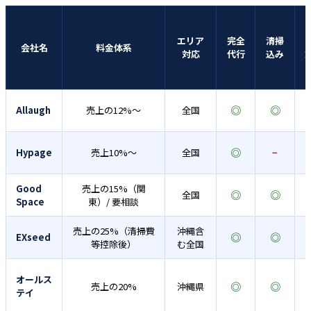
エリア
完全
清掃
2
会社名
料金体系
対応
代行
込み
◎
◎
Allaugh
売上の12%〜
全国
◎
Hypage
売上10%〜
全国
−
Good
売上の15%（関
◎
◎
全国
Space
東）/ 要相談
売上の25%（清掃費
沖縄含
◎
◎
EXseed
等控除後）
む全国
オールス
◎
◎
売上の20%
沖縄県
テイ