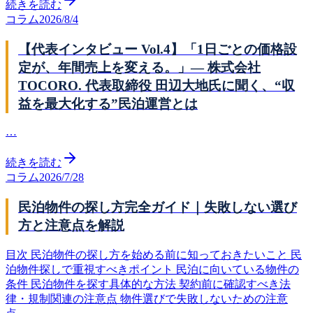
続きを読む
コラム
2026/8/4
【代表インタビュー Vol.4】「1日ごとの価格設
定が、年間売上を変える。」— 株式会社
TOCORO. 代表取締役 田辺大地氏に聞く、“収
益を最大化する”民泊運営とは
…
続きを読む
コラム
2026/7/28
民泊物件の探し方完全ガイド｜失敗しない選び
方と注意点を解説
目次 民泊物件の探し方を始める前に知っておきたいこと 民
泊物件探しで重視すべきポイント 民泊に向いている物件の
条件 民泊物件を探す具体的な方法 契約前に確認すべき法
律・規制関連の注意点 物件選びで失敗しないための注意