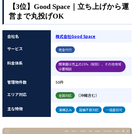
【3位】Good Space｜立ち上げから運
営まで丸投げOK
会社名
株式会社Good Space
サービス
完全代行
料金体系
関東圏は売上の15%（税別）、その他地域
は要相談
管理物件数
50件
エリア対応
（沖縄含む）
全国対応
主な特徴
清掃込み
設備不良対応
一括委託可