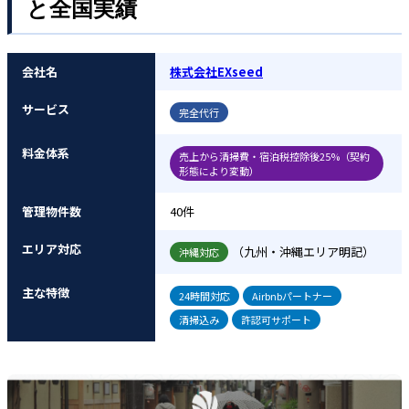
と全国実績
会社名
株式会社EXseed
サービス
完全代行
料金体系
売上から清掃費・宿泊税控除後25%（契約
形態により変動）
管理物件数
40件
エリア対応
（九州・沖縄エリア明記）
沖縄対応
主な特徴
24時間対応
Airbnbパートナー
清掃込み
許認可サポート