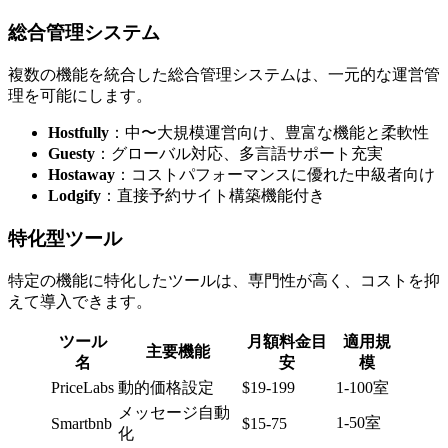
総合管理システム
複数の機能を統合した総合管理システムは、一元的な運営管
理を可能にします。
Hostfully
：中〜大規模運営向け、豊富な機能と柔軟性
Guesty
：グローバル対応、多言語サポート充実
Hostaway
：コストパフォーマンスに優れた中級者向け
Lodgify
：直接予約サイト構築機能付き
特化型ツール
特定の機能に特化したツールは、専門性が高く、コストを抑
えて導入できます。
ツール
月額料金目
適用規
主要機能
名
安
模
PriceLabs
動的価格設定
$19-199
1-100室
メッセージ自動
1-50室
Smartbnb
$15-75
化