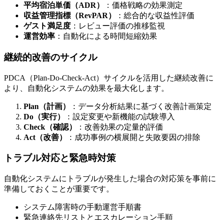
平均宿泊単価（ADR）
：価格戦略の効果測定
収益管理指標（RevPAR）
：総合的な収益性評価
ゲスト満足度
：レビュー評価の推移監視
運営効率
：自動化による時間短縮効果
継続的改善のサイクル
PDCA（Plan-Do-Check-Act）サイクルを活用した継続改善に
より、自動化システムの効果を最大化します。
Plan（計画）
：データ分析結果に基づく改善計画策定
Do（実行）
：設定変更や新機能の試験導入
Check（確認）
：改善効果の定量的評価
Act（改善）
：成功事例の横展開と失敗要因の排除
トラブル対応と緊急時対策
自動化システムにトラブルが発生した場合の対応策を事前に
準備しておくことが重要です。
システム障害時の手動運営手順書
緊急連絡先リストとエスカレーション手順