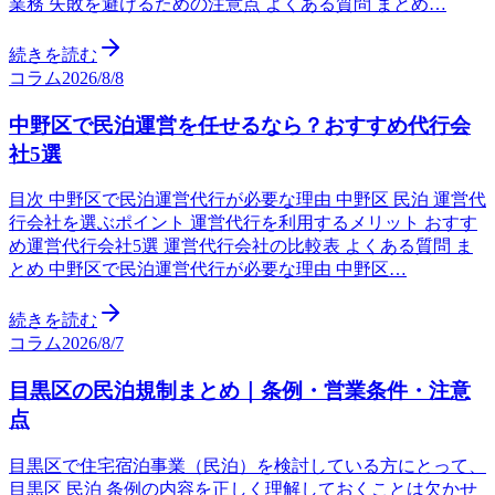
業務 失敗を避けるための注意点 よくある質問 まとめ…
続きを読む
コラム
2026/8/8
中野区で民泊運営を任せるなら？おすすめ代行会
社5選
目次 中野区で民泊運営代行が必要な理由 中野区 民泊 運営代
行会社を選ぶポイント 運営代行を利用するメリット おすす
め運営代行会社5選 運営代行会社の比較表 よくある質問 ま
とめ 中野区で民泊運営代行が必要な理由 中野区…
続きを読む
コラム
2026/8/7
目黒区の民泊規制まとめ｜条例・営業条件・注意
点
目黒区で住宅宿泊事業（民泊）を検討している方にとって、
目黒区 民泊 条例の内容を正しく理解しておくことは欠かせ