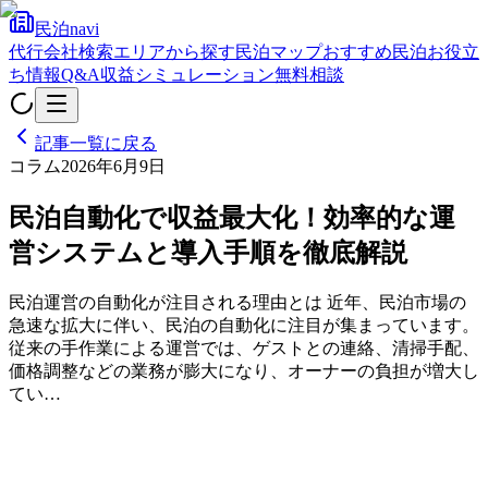
民泊navi
代行会社検索
エリアから探す
民泊マップ
おすすめ民泊
お役立
ち情報
Q&A
収益シミュレーション
無料相談
記事一覧に戻る
コラム
2026年6月9日
民泊自動化で収益最大化！効率的な運
営システムと導入手順を徹底解説
民泊運営の自動化が注目される理由とは 近年、民泊市場の
急速な拡大に伴い、民泊の自動化に注目が集まっています。
従来の手作業による運営では、ゲストとの連絡、清掃手配、
価格調整などの業務が膨大になり、オーナーの負担が増大し
てい…