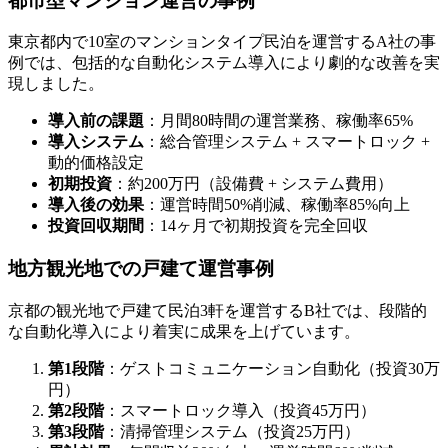
都市型マンション運営の事例
東京都内で10室のマンションタイプ民泊を運営するA社の事
例では、包括的な自動化システム導入により劇的な改善を実
現しました。
導入前の課題
：月間80時間の運営業務、稼働率65%
導入システム
：総合管理システム + スマートロック +
動的価格設定
初期投資
：約200万円（設備費 + システム費用）
導入後の効果
：運営時間50%削減、稼働率85%向上
投資回収期間
：14ヶ月で初期投資を完全回収
地方観光地での戸建て運営事例
京都の観光地で戸建て民泊3軒を運営するB社では、段階的
な自動化導入により着実に成果を上げています。
第1段階
：ゲストコミュニケーション自動化（投資30万
円）
第2段階
：スマートロック導入（投資45万円）
第3段階
：清掃管理システム（投資25万円）