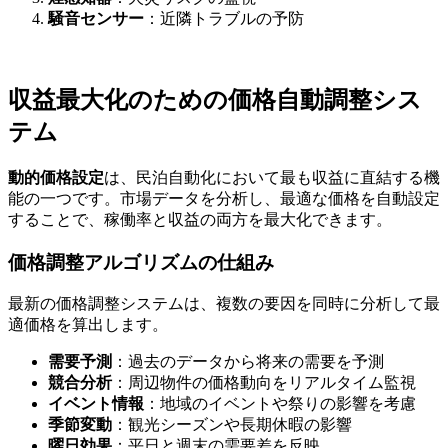
騒音センサー
：近隣トラブルの予防
収益最大化のための価格自動調整シス
テム
動的価格設定
は、民泊自動化において最も収益に直結する機
能の一つです。市場データを分析し、最適な価格を自動設定
することで、稼働率と収益の両方を最大化できます。
価格調整アルゴリズムの仕組み
最新の価格調整システムは、複数の要因を同時に分析して最
適価格を算出します。
需要予測
：過去のデータから将来の需要を予測
競合分析
：周辺物件の価格動向をリアルタイム監視
イベント情報
：地域のイベントや祭りの影響を考慮
季節変動
：観光シーズンや長期休暇の影響
曜日効果
：平日と週末の需要差を反映