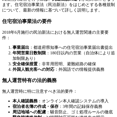
ます。住宅宿泊事業法（民泊新法）をはじめとする各種規制
について、最新の情報に基づいて詳しく説明します。
住宅宿泊事業法の要件
2018年6月施行の民泊新法における無人運営関連の主要要
件：
事業届出
：都道府県知事への住宅宿泊事業届出書提出
年間営業日数制限
：180日以内の営業（自治体により追
加制限あり）
安全確保措置
：非常用照明、避難経路の確保
外国人観光客への対応
：外国語での情報提供義務
無人運営特有の法的義務
無人運営時に特に注意すべき法的要件：
本人確認義務
：オンライン本人確認システムの導入
宿泊者名簿の作成・保存
：3年間の記録保存義務
周辺地域への配慮
：騒音防止、ゴミ処理ルールの徹底