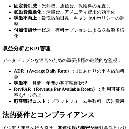
固定費削減
：光熱費、通信費、保険料の見直し
変動費最適化
：清掃費、アメニティ費用の効率化
稼働率向上
：最低宿泊日数、キャンセルポリシーの調
整
付加価値サービス
：有料オプションによる収益源多様
化
収益分析とKPI管理
データドリブンな運営のための重要指標の継続的な監視：
ADR（Average Daily Rate）
：1日あたりの平均宿泊料
金
稼働率
：月間・年間の客室稼働状況
RevPAR（Revenue Per Available Room）
：利用可能客
室あたり売上
顧客獲得コスト
：プラットフォーム手数料、広告費用
法的要件とコンプライアンス
民泊無人運営を行う際は、
関連法規の遵守
が絶対条件となり