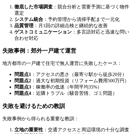
徹底した市場調査
：競合分析と需要予測に基づく物件
選定
システム統合
：予約管理から清掃手配まで一元化
品質管理
：月1回の詳細点検と継続的な改善
ゲストコミュニケーション
：多言語対応と迅速な問い
合わせ対応
失敗事例：郊外一戸建て運営
地方都市の一戸建て住宅で無人運営に失敗したケース：
問題点1
：アクセスの悪さ（最寄り駅から徒歩20分）
問題点2
：過大な初期投資（リフォーム費用500万円）
問題点3
：稼働率の低迷（年間平均35%）
問題点4
：近隣トラブル（騒音苦情、ゴミ問題）
失敗を避けるための教訓
失敗事例から得られる重要な教訓：
立地の重要性
：交通アクセスと周辺環境の十分な調査