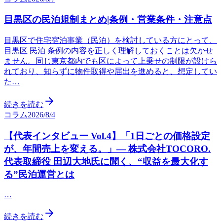
目黒区の民泊規制まとめ|条例・営業条件・注意点
目黒区で住宅宿泊事業（民泊）を検討している方にとって、
目黒区 民泊 条例の内容を正しく理解しておくことは欠かせ
ません。同じ東京都内でも区によって上乗せの制限が設けら
れており、知らずに物件取得や届出を進めると、想定してい
た…
続きを読む
コラム
2026/8/4
【代表インタビュー Vol.4】「1日ごとの価格設定
が、年間売上を変える。」— 株式会社TOCORO.
代表取締役 田辺大地氏に聞く、“収益を最大化す
る”民泊運営とは
…
続きを読む