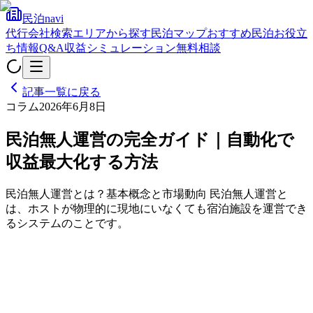
民泊navi
代行会社検索
エリアから探す
民泊マップ
おすすめ民泊
お役立
ち情報
Q&A
収益シミュレーション
無料相談
記事一覧に戻る
コラム
2026年6月8日
民泊無人運営の完全ガイド｜自動化で
収益最大化する方法
民泊無人運営とは？基本概念と市場動向 民泊無人運営と
は、ホストが物理的に現地にいなくても宿泊施設を運営でき
るシステムのことです。