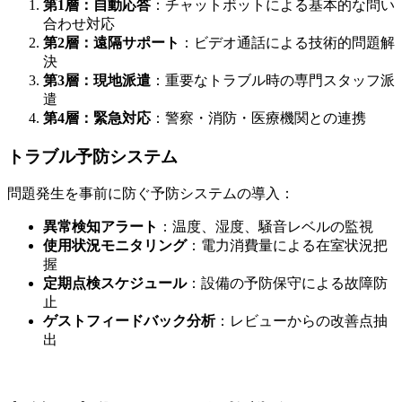
第1層：自動応答
：チャットボットによる基本的な問い
合わせ対応
第2層：遠隔サポート
：ビデオ通話による技術的問題解
決
第3層：現地派遣
：重要なトラブル時の専門スタッフ派
遣
第4層：緊急対応
：警察・消防・医療機関との連携
トラブル予防システム
問題発生を事前に防ぐ予防システムの導入：
異常検知アラート
：温度、湿度、騒音レベルの監視
使用状況モニタリング
：電力消費量による在室状況把
握
定期点検スケジュール
：設備の予防保守による故障防
止
ゲストフィードバック分析
：レビューからの改善点抽
出