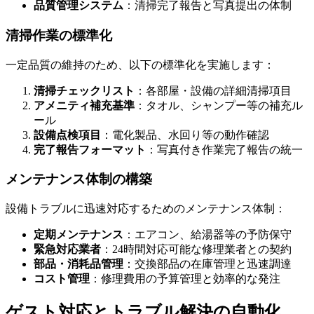
品質管理システム
：清掃完了報告と写真提出の体制
清掃作業の標準化
一定品質の維持のため、以下の標準化を実施します：
清掃チェックリスト
：各部屋・設備の詳細清掃項目
アメニティ補充基準
：タオル、シャンプー等の補充ル
ール
設備点検項目
：電化製品、水回り等の動作確認
完了報告フォーマット
：写真付き作業完了報告の統一
メンテナンス体制の構築
設備トラブルに迅速対応するためのメンテナンス体制：
定期メンテナンス
：エアコン、給湯器等の予防保守
緊急対応業者
：24時間対応可能な修理業者との契約
部品・消耗品管理
：交換部品の在庫管理と迅速調達
コスト管理
：修理費用の予算管理と効率的な発注
ゲスト対応とトラブル解決の自動化