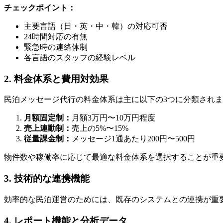
チェックポイント：
主要言語（日・英・中・韓）の対応可否
24時間対応の有無
緊急時の連絡体制
各言語のスタッフの経験レベル
2. 料金体系と費用対効果
民泊メッセージ代行の料金体系は主に以下の3つに分類され
月額固定制：
月額3万円〜10万円程度
売上連動制：
売上の5%〜15%
従量課金制：
メッセージ1通あたり200円〜500円
物件数や稼働率に応じて最適な料金体系を選択することが重
3. 技術的な連携機能
効率的な民泊運営のためには、既存のシステムとの連携が重要です。
4. レポート機能と分析データ