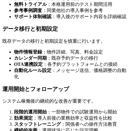
無料トライアル
：本格運用前のテスト期間活用
参考事例調査
：同業他社の導入事例を参考
サポート体制確認
：導入後のサポート内容を詳細確認
データ移行と初期設定
既存データの移行と初期設定を慎重に行います。
物件情報登録
：物件詳細、写真、料金設定
カレンダー同期
：既存予約データの移行
OTA連携設定
：各予約プラットフォームとの接続
自動化ルール設定
：メッセージ送信、価格調整の自動
化
運用開始とフォローアップ
システム稼働後の継続的な改善が重要です。
段階的運用開始
：一部物件での試験運用から開始
効果測定
：導入前後の業務効率と収益性を比較
スタッフトレーニング
：関係者への操作方法教育
継続的改善
：運用状況に応じた設定調整