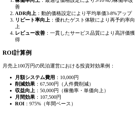
稼働率向上
：最適な価格設定により5-10%の稼働率改
善
ADR向上
：動的価格設定により平均単価3-8%アップ
リピート率向上
：優れたゲスト体験により再予約率向
上
レビュー改善
：一貫したサービス品質により高評価獲
得
ROI計算例
月売上100万円の民泊運営における投資対効果例：
月額システム費用
：10,000円
削減効果
：67,500円（人件費削減）
収益向上
：50,000円（稼働率・単価向上）
月間効果
：107,500円
ROI
：975%（年間ベース）