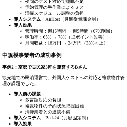
夜間のゲスト対応で睡眠不足
予約管理の手作業によるミス
清掃スケジュール調整の負担
導入システム
：AirHost（月額従量課金制）
導入効果
：
管理時間：週15時間 → 週5時間（67%削減）
稼働率：65% → 78%（13ポイント改善）
月間収益：18万円 → 24万円（33%向上）
中規模事業者の成功事例
事例2：京都で古民家5軒を運営するBさん
観光地での民泊運営で、外国人ゲストへの対応と複数物件管
理が課題でした。
導入前の課題
：
多言語対応の負担
複数物件の予約状況把握困難
清掃業者との連携不備
導入システム
：Beds24（月額固定制）
導入効果
：