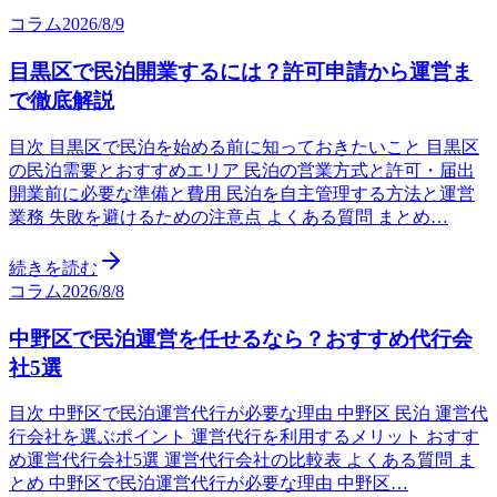
コラム
2026/8/9
目黒区で民泊開業するには？許可申請から運営ま
で徹底解説
目次 目黒区で民泊を始める前に知っておきたいこと 目黒区
の民泊需要とおすすめエリア 民泊の営業方式と許可・届出
開業前に必要な準備と費用 民泊を自主管理する方法と運営
業務 失敗を避けるための注意点 よくある質問 まとめ…
続きを読む
コラム
2026/8/8
中野区で民泊運営を任せるなら？おすすめ代行会
社5選
目次 中野区で民泊運営代行が必要な理由 中野区 民泊 運営代
行会社を選ぶポイント 運営代行を利用するメリット おすす
め運営代行会社5選 運営代行会社の比較表 よくある質問 ま
とめ 中野区で民泊運営代行が必要な理由 中野区…