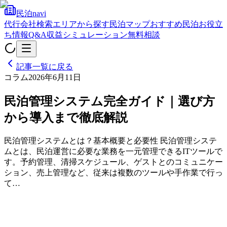
民泊navi
代行会社検索
エリアから探す
民泊マップ
おすすめ民泊
お役立
ち情報
Q&A
収益シミュレーション
無料相談
記事一覧に戻る
コラム
2026年6月11日
民泊管理システム完全ガイド｜選び方
から導入まで徹底解説
民泊管理システムとは？基本概要と必要性 民泊管理システ
ムとは、民泊運営に必要な業務を一元管理できるITツールで
す。予約管理、清掃スケジュール、ゲストとのコミュニケー
ション、売上管理など、従来は複数のツールや手作業で行っ
て…