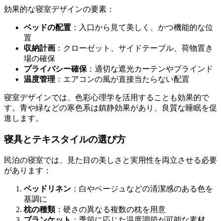
効果的な寝室デザインの要素：
ベッドの配置
：入口から見て美しく、かつ機能的な位
置
収納計画
：クローゼット、サイドテーブル、荷物置き
場の確保
プライバシー確保
：適切な遮光カーテンやブラインド
温度管理
：エアコンの風が直接当たらない配置
寝室デザインでは、色彩心理学を活用することも効果的で
す。青や緑などの寒色系は鎮静効果があり、良質な睡眠を促
進します。
寝具とテキスタイルの選び方
民泊の寝室では、見た目の美しさと実用性を両立させる必要
があります：
ベッドリネン
：白やベージュなどの清潔感のある色を
基調に
枕の種類
：硬さの異なる複数の枕を用意
ブランケット
：季節に応じた温度調節が可能な素材