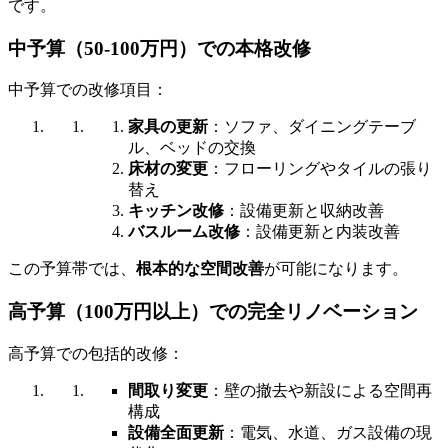
です。
中予算（50-100万円）での本格改修
中予算での改修項目：
家具の更新
：ソファ、ダイニングテーブ
ル、ベッドの交換
床材の変更
：フローリングやタイルの張り
替え
キッチン改修
：設備更新と収納改善
バスルーム改修
：設備更新と内装改善
この予算帯では、
根本的な空間改善
が可能になります。
高予算（100万円以上）での完全リノベーション
高予算での包括的改修：
間取り変更
：壁の撤去や新設による空間再
構成
設備全面更新
：電気、水道、ガス設備の現