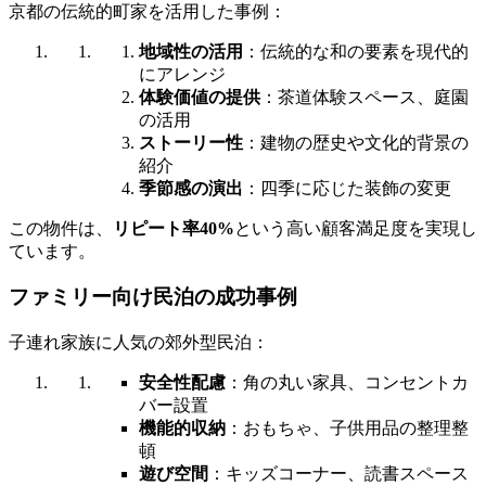
京都の伝統的町家を活用した事例：
地域性の活用
：伝統的な和の要素を現代的
にアレンジ
体験価値の提供
：茶道体験スペース、庭園
の活用
ストーリー性
：建物の歴史や文化的背景の
紹介
季節感の演出
：四季に応じた装飾の変更
この物件は、
リピート率40%
という高い顧客満足度を実現し
ています。
ファミリー向け民泊の成功事例
子連れ家族に人気の郊外型民泊：
安全性配慮
：角の丸い家具、コンセントカ
バー設置
機能的収納
：おもちゃ、子供用品の整理整
頓
遊び空間
：キッズコーナー、読書スペース