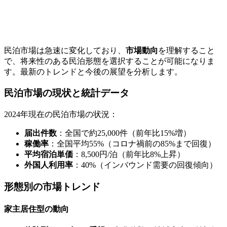
民泊市場は急速に変化しており、
市場動向
を理解すること
で、将来性のある民泊形態を選択することが可能になりま
す。最新のトレンドと今後の展望を分析します。
民泊市場の現状と統計データ
2024年現在の民泊市場の状況：
届出件数
：全国で約25,000件（前年比15%増）
稼働率
：全国平均55%（コロナ禍前の85%まで回復）
平均宿泊単価
：8,500円/泊（前年比8%上昇）
外国人利用率
：40%（インバウンド需要の回復傾向）
形態別の市場トレンド
家主居住型の動向