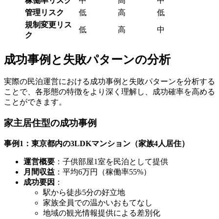
稼働率リスク
中
高
中
管理リスク
低
高
低
規制変更リス
低
高
中
ク
成功事例と失敗パターンの分析
実際の民泊運営における成功事例と失敗パターンを分析する
ことで、各形態の特徴をより深く理解し、成功確率を高める
ことができます。
家主居住型の成功事例
事例1：東京都内の3LDKマンション（家族4人居住）
運営概要
：子供部屋1室を民泊として提供
月間収益
：平均6万円（稼働率55%）
成功要因
：
駅から徒歩5分の好立地
家族全員での温かいおもてなし
地域の観光情報提供による差別化