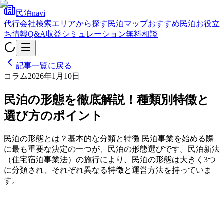
民泊navi
代行会社検索
エリアから探す
民泊マップ
おすすめ民泊
お役立
ち情報
Q&A
収益シミュレーション
無料相談
記事一覧に戻る
コラム
2026年1月10日
民泊の形態を徹底解説！種類別特徴と
選び方のポイント
民泊の形態とは？基本的な分類と特徴 民泊事業を始める際
に最も重要な決定の一つが、民泊の形態選びです。民泊新法
（住宅宿泊事業法）の施行により、民泊の形態は大きく3つ
に分類され、それぞれ異なる特徴と運営方法を持っていま
す。