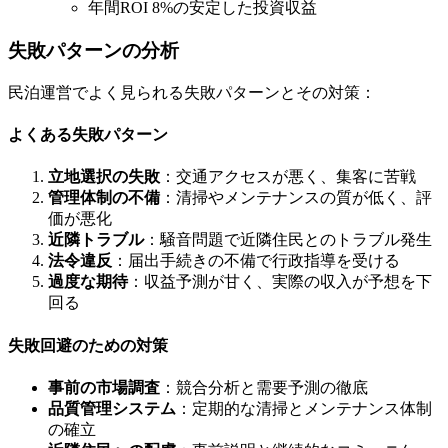
年間ROI 8%の安定した投資収益
失敗パターンの分析
民泊運営でよく見られる失敗パターンとその対策：
よくある失敗パターン
立地選択の失敗
：交通アクセスが悪く、集客に苦戦
管理体制の不備
：清掃やメンテナンスの質が低く、評
価が悪化
近隣トラブル
：騒音問題で近隣住民とのトラブル発生
法令違反
：届出手続きの不備で行政指導を受ける
過度な期待
：収益予測が甘く、実際の収入が予想を下
回る
失敗回避のための対策
事前の市場調査
：競合分析と需要予測の徹底
品質管理システム
：定期的な清掃とメンテナンス体制
の確立