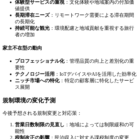
体験型サービスの重視
：文化体験や地域案内の付加価
値提供
長期滞在ニーズ
：リモートワーク需要による滞在期間
の長期化
持続可能な観光
：環境配慮と地域貢献を重視する旅行
者の増加
家主不在型の動向
プロフェッショナル化
：管理品質の向上と差別化の重
要性
テクノロジー活用
：IoTデバイスやAIを活用した効率化
ニッチ市場への特化
：特定の顧客層に特化したサービ
ス展開
規制環境の変化予測
今後予想される規制変更と対応策：
営業日数制限の見直し
：地域によっては制限緩和の可
能性
税制改正の影響
：民泊収入に対する課税制度の変更