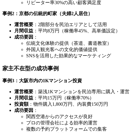
リピーター率30%の高い顧客満足度
事例2：京都の伝統的町家（夫婦2人居住）
運営概要
：2階部分を民泊エリアとして活用
月間収益
：平均8万円（稼働率45%、高単価設定）
成功要因
：
伝統文化体験の提供（茶道、書道教室）
外国人観光客への文化的価値提供
SNSを活用した効果的なマーケティング
家主不在型の成功事例
事例3：大阪市内の1Kマンション投資
運営概要
：築浅1Kマンションを民泊専用に購入・運営
月間収益
：平均15万円（稼働率70%）
投資額
：物件購入1,800万円、内装費150万円
成功要因
：
関西空港からのアクセスが良好
プロの管理会社による効率的運営
複数の予約プラットフォームでの集客