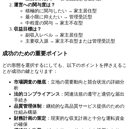
運営への関与度は？
積極的に関与したい → 家主居住型
最小限に抑えたい → 管理受託型
中程度の関与 → 家主不在型
収益目標は？
副収入レベル → 家主居住型
主要収入源 → 家主不在型または管理受託型
成功のための重要ポイント
どの形態を選択するにしても、以下のポイントを押さえるこ
とが成功の鍵となります：
市場調査の徹底
：立地の需要動向と競合状況の詳細分
析
法的コンプライアンス
：関連法規の遵守と適切な届出
手続き
品質管理体制
：継続的な高品質サービス提供のための
仕組み構築
財務計画の策定
：現実的な収支計画と十分な運転資金
の確保