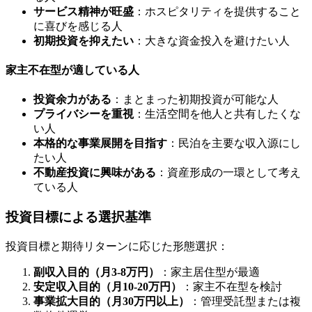
サービス精神が旺盛
：ホスピタリティを提供すること
に喜びを感じる人
初期投資を抑えたい
：大きな資金投入を避けたい人
家主不在型が適している人
投資余力がある
：まとまった初期投資が可能な人
プライバシーを重視
：生活空間を他人と共有したくな
い人
本格的な事業展開を目指す
：民泊を主要な収入源にし
たい人
不動産投資に興味がある
：資産形成の一環として考え
ている人
投資目標による選択基準
投資目標と期待リターンに応じた形態選択：
副収入目的（月3-8万円）
：家主居住型が最適
安定収入目的（月10-20万円）
：家主不在型を検討
事業拡大目的（月30万円以上）
：管理受託型または複