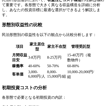
て重要です。各形態で大きく異なる収益構造を詳細に分析
し、あなたの投資目標に最適な選択ができるよう解説しま
す。
形態別収益性の比較
民泊形態別の収益性を以下の観点から比較分析します：
家主居住
項目
家主不在型
管理受託型
型
月間収益
15-40万円（複
3-8万円
8-25万円
目安
数物件）
稼働率
40-60%
50-70%
60-80%
3,000-
8,000-
10,000-20,000円/
客単価
6,000円/人
15,000円/組
組
初期投資コストの分析
各形態で必要となる初期投資の内訳：