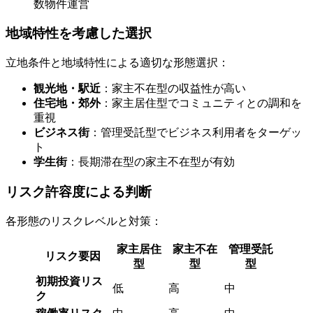
数物件運営
地域特性を考慮した選択
立地条件と地域特性による適切な形態選択：
観光地・駅近
：家主不在型の収益性が高い
住宅地・郊外
：家主居住型でコミュニティとの調和を
重視
ビジネス街
：管理受託型でビジネス利用者をターゲッ
ト
学生街
：長期滞在型の家主不在型が有効
リスク許容度による判断
各形態のリスクレベルと対策：
家主居住
家主不在
管理受託
リスク要因
型
型
型
初期投資リス
低
高
中
ク