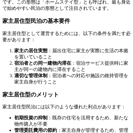
です。この形態は「ホームステイ型」とも呼ばれ、最も身近
で始めやすい民泊の形態として注目されています。
家主居住型民泊の基本要件
家主居住型として運営するためには、以下の条件を満たす必
要があります：
家主の居住実態
：届出住宅に家主が実際に生活の本拠
を置いていること
宿泊者との同一建物内滞在
：宿泊サービス提供時に家
主が同一の建物内に滞在すること
適切な管理体制
：宿泊者への対応や施設の維持管理を
家主自身が行うこと
家主居住型のメリット
家主居住型民泊には以下のような優れた利点があります：
初期投資の抑制
：既存の住宅を活用するため、新たな
物件購入が不要
管理委託費用の節約
：家主自身が管理するため、管理