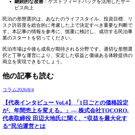
継続的な改善
：ゲストフィードバックを活用したサー
ビス向上
民泊の形態選択は、あなたのライフスタイル、投資目標、リ
スク許容度を総合的に考慮した上で決定すべき重要な判断で
す。本記事の情報を参考に、慎重に検討し、成功する民泊事
業のスタートを切ってください。
民泊市場は今後も成長が期待される分野です。適切な形態選
択と丁寧な運営により、安定した収益と価値ある体験提供の
両立を実現できるでしょう。
他の記事も読む
コラム
2026/8/4
【代表インタビュー Vol.4】「1日ごとの価格設定
が、年間売上を変える。」— 株式会社TOCORO.
代表取締役 田辺大地氏に聞く、“収益を最大化す
る”民泊運営とは