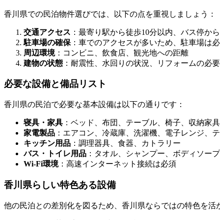
香川県での民泊物件選びでは、以下の点を重視しましょう：
交通アクセス
：最寄り駅から徒歩10分以内、バス停から
駐車場の確保
：車でのアクセスが多いため、駐車場は必
周辺環境
：コンビニ、飲食店、観光地への距離
建物の状態
：耐震性、水回りの状況、リフォームの必要
必要な設備と備品リスト
香川県の民泊で必要な基本設備は以下の通りです：
寝具・家具
：ベッド、布団、テーブル、椅子、収納家具
家電製品
：エアコン、冷蔵庫、洗濯機、電子レンジ、テ
キッチン用品
：調理器具、食器、カトラリー
バス・トイレ用品
：タオル、シャンプー、ボディソープ
Wi-Fi環境
：高速インターネット接続は必須
香川県らしい特色ある設備
他の民泊との差別化を図るため、香川県ならではの特色を活