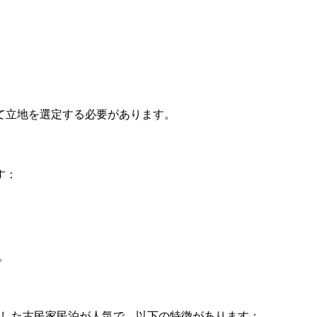
て立地を選定する必要があります。
す：
。
かした古民家民泊が人気で、以下の特徴があります：