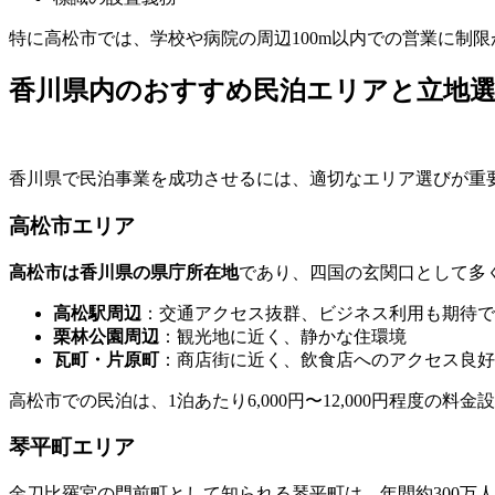
特に高松市では、学校や病院の周辺100m以内での営業に制
香川県内のおすすめ民泊エリアと立地
香川県で民泊事業を成功させるには、適切なエリア選びが重
高松市エリア
高松市は香川県の県庁所在地
であり、四国の玄関口として多
高松駅周辺
：交通アクセス抜群、ビジネス利用も期待で
栗林公園周辺
：観光地に近く、静かな住環境
瓦町・片原町
：商店街に近く、飲食店へのアクセス良好
高松市での民泊は、1泊あたり6,000円〜12,000円程度の
琴平町エリア
金刀比羅宮の門前町として知られる琴平町は、年間約300万