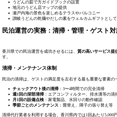
うどんの茹で方ガイドブックの設置
地元のうどん店マップの提供
瀬戸内海の景色を楽しめるテラスやバルコニー
讃岐うどんの乾麺やだしの素をウェルカムギフトとして
民泊運営の実務：清掃・管理・ゲスト対
香川県での民泊運営を成功させるには、
質の高いサービス提
す。
清掃・メンテナンス体制
民泊の清掃は、ゲストの満足度を左右する最も重要な要素の
チェックアウト後の清掃
：3〜4時間での完全清掃
週1回の深部清掃
：エアコンフィルター、排水溝等の清
月1回の設備点検
：家電製品、水回りの動作確認
季節ごとのメンテナンス
：畳替え、障子の張り替え等
清掃代行業者を利用する場合、香川県内では1回あたり5,000円