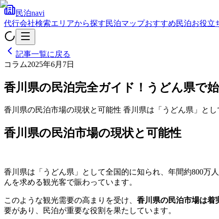
民泊navi
代行会社検索
エリアから探す
民泊マップ
おすすめ民泊
お役立
記事一覧に戻る
コラム
2025年6月7日
香川県の民泊完全ガイド！うどん県で
香川県の民泊市場の現状と可能性 香川県は「うどん県」とし
香川県の民泊市場の現状と可能性
香川県は「うどん県」として全国的に知られ、年間約800万
んを求める観光客で賑わっています。
このような観光需要の高まりを受け、
香川県の民泊市場は着
要があり、民泊が重要な役割を果たしています。