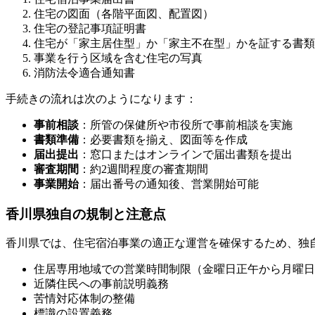
住宅の図面（各階平面図、配置図）
住宅の登記事項証明書
住宅が「家主居住型」か「家主不在型」かを証する書類
事業を行う区域を含む住宅の写真
消防法令適合通知書
手続きの流れは次のようになります：
事前相談
：所管の保健所や市役所で事前相談を実施
書類準備
：必要書類を揃え、図面等を作成
届出提出
：窓口またはオンラインで届出書類を提出
審査期間
：約2週間程度の審査期間
事業開始
：届出番号の通知後、営業開始可能
香川県独自の規制と注意点
香川県では、住宅宿泊事業の適正な運営を確保するため、独
住居専用地域での営業時間制限（金曜日正午から月曜日
近隣住民への事前説明義務
苦情対応体制の整備
標識の設置義務