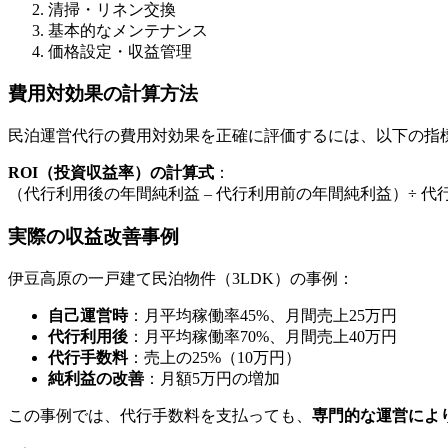
清掃・リネン交換
基本的なメンテナンス
価格設定・収益管理
費用対効果の計算方法
民泊運営代行の費用対効果を正確に評価するには、以下の指
ROI（投資収益率）の計算式
：
（代行利用後の年間純利益 – 代行利用前の年間純利益）÷ 代行費用
実際の収益改善事例
伊豆高原の一戸建て民泊物件（3LDK）の事例：
自己運営時
：月平均稼働率45%、月間売上25万円
代行利用後
：月平均稼働率70%、月間売上40万円
代行手数料
：売上の25%（10万円）
純利益の改善
：月額5万円の増加
この事例では、代行手数料を支払っても、
専門的な運営によ