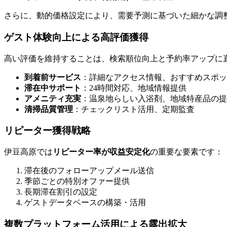
さらに、動的価格設定により、需要予測に基づいた細かな調整
ゲスト体験向上による高評価獲得
高い評価を維持することは、検索順位向上と予約率アップに
到着前サービス
：詳細なアクセス情報、おすすめスポッ
滞在中サポート
：24時間対応、地域情報提供
アメニティ充実
：温泉地らしい入浴剤、地域特産品の提
清掃品質管理
：チェックリスト活用、定期監査
リピーター獲得戦略
伊豆高原では
リピーター率が収益安定化
の重要な要素です：
滞在後のフォローアップメール送信
季節ごとの特別オファー提供
長期滞在割引の設定
ゲストデータベースの構築・活用
複数プラットフォーム活用による露出拡大