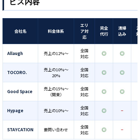
ビス内容
エリ
完全
清掃
2
会社名
料金体系
ア対
代行
込み
対
応
全国
◎
◎
Allaugh
売上の12%～
対応
売上の10%～
全国
◎
◎
TOCORO.
20%
対応
売上の15%～
全国
◎
◎
Good Space
（関東）
対応
全国
◎
Hypage
売上の10%～
−
対応
全国
◎
STAYCATION
要問い合わせ
−
対応