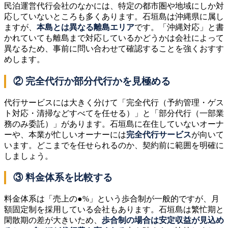
民泊運営代行会社のなかには、特定の都市圏や地域にしか対
応していないところも多くあります。石垣島は沖縄県に属し
ますが、
本島とは異なる離島エリア
です。「沖縄対応」と書
かれていても離島まで対応しているかどうかは会社によって
異なるため、事前に問い合わせて確認することを強くおすす
めします。
② 完全代行か部分代行かを見極める
代行サービスには大きく分けて「完全代行（予約管理・ゲス
ト対応・清掃などすべてを任せる）」と「部分代行（一部業
務のみ委託）」があります。石垣島に在住していないオーナ
ーや、本業が忙しいオーナーには
完全代行サービス
が向いて
います。どこまでを任せられるのか、契約前に範囲を明確に
しましょう。
③ 料金体系を比較する
料金体系は「売上の●%」という歩合制が一般的ですが、月
額固定制を採用している会社もあります。石垣島は繁忙期と
閑散期の差が大きいため、
歩合制の場合は安定収益が見込め