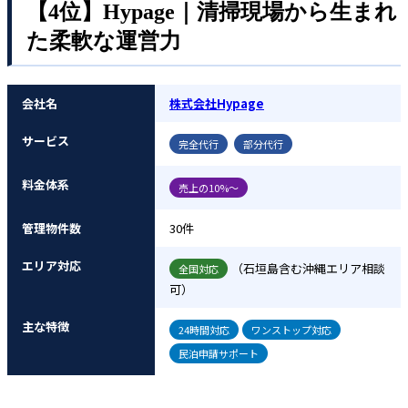
【4位】Hypage｜清掃現場から生まれ
た柔軟な運営力
会社名
株式会社Hypage
サービス
完全代行
部分代行
料金体系
売上の10%～
管理物件数
30件
エリア対応
（石垣島含む沖縄エリア相談
全国対応
可）
主な特徴
24時間対応
ワンストップ対応
民泊申請サポート