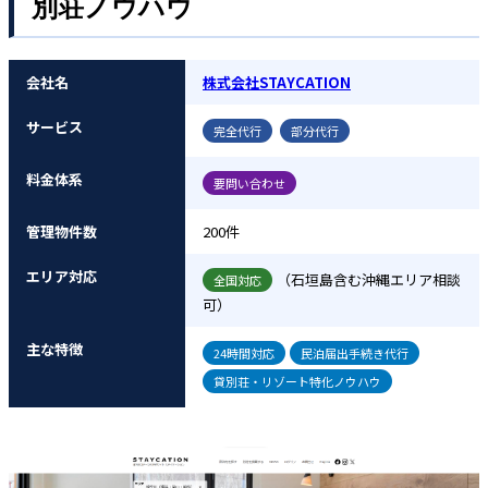
別荘ノウハウ
会社名
株式会社STAYCATION
サービス
完全代行
部分代行
料金体系
要問い合わせ
管理物件数
200件
エリア対応
（石垣島含む沖縄エリア相談
全国対応
可）
主な特徴
24時間対応
民泊届出手続き代行
貸別荘・リゾート特化ノウハウ