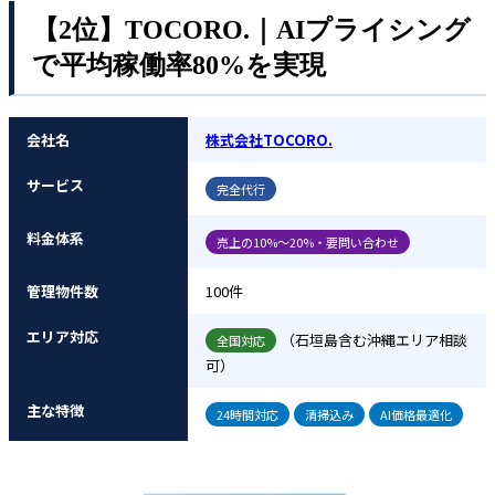
【2位】TOCORO.｜AIプライシング
で平均稼働率80%を実現
会社名
株式会社TOCORO.
サービス
完全代行
料金体系
売上の10%～20%・要問い合わせ
管理物件数
100件
エリア対応
（石垣島含む沖縄エリア相談
全国対応
可）
主な特徴
24時間対応
清掃込み
AI価格最適化