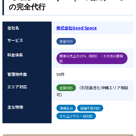
の完全代行
会社名
株式会社Good Space
サービス
完全代行
料金体系
関東は売上の15%（税別）・その他は要相
談
管理物件数
50件
エリア対応
（石垣島含む沖縄エリア相談
全国対応
可）
主な特徴
清掃込み
設備不良対応
立ち上げから一括対応