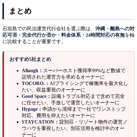
まとめ
石垣島での民泊運営代行会社を選ぶ際は、
沖縄・離島への対
応可否・完全代行か否か・料金体系・24時間対応の有無
を軸
に比較することが重要です。
おすすめ5社まとめ
Allaugh：
スーパーホスト獲得率99%など数値で
証明された運営力を求めるオーナーに
TOCORO.：
AIプライシングで稼働率を最大化し
たい、収益重視のオーナーに
Good Space：
設備トラブル対応まで含めて完全
に任せたい、手放しで運営したいオーナーに
Hypage：
申請から清掃まで一社でワンストップ
対応、費用を抑えたいオーナーに
STAYCATION：
貸別荘・リゾート物件の運営ノ
ウハウを重視したい、別荘活用を検討中のオー
ナーに