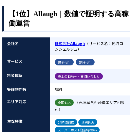
【1位】Allaugh｜数値で証明する高稼
働運営
会社名
株式会社Allaugh
（サービス名：民泊コ
ンシェルジュ）
サービス
完全代行
部分代行
料金体系
売上の12%～・要問い合わせ
管理物件数
50件
エリア対応
（石垣島含む沖縄エリア相談
全国対応
可）
主な特徴
24時間対応
清掃込み
スーパーホスト獲得率99%