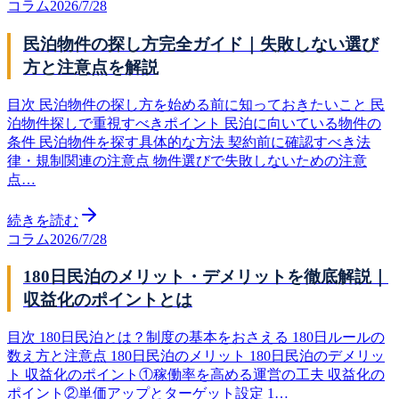
コラム
2026/7/28
民泊物件の探し方完全ガイド｜失敗しない選び
方と注意点を解説
目次 民泊物件の探し方を始める前に知っておきたいこと 民
泊物件探しで重視すべきポイント 民泊に向いている物件の
条件 民泊物件を探す具体的な方法 契約前に確認すべき法
律・規制関連の注意点 物件選びで失敗しないための注意
点…
続きを読む
コラム
2026/7/28
180日民泊のメリット・デメリットを徹底解説｜
収益化のポイントとは
目次 180日民泊とは？制度の基本をおさえる 180日ルールの
数え方と注意点 180日民泊のメリット 180日民泊のデメリッ
ト 収益化のポイント①稼働率を高める運営の工夫 収益化の
ポイント②単価アップとターゲット設定 1…