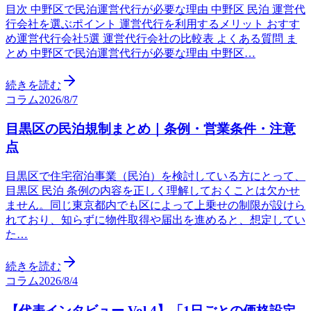
目次 中野区で民泊運営代行が必要な理由 中野区 民泊 運営代
行会社を選ぶポイント 運営代行を利用するメリット おすす
め運営代行会社5選 運営代行会社の比較表 よくある質問 ま
とめ 中野区で民泊運営代行が必要な理由 中野区…
続きを読む
コラム
2026/8/7
目黒区の民泊規制まとめ｜条例・営業条件・注意
点
目黒区で住宅宿泊事業（民泊）を検討している方にとって、
目黒区 民泊 条例の内容を正しく理解しておくことは欠かせ
ません。同じ東京都内でも区によって上乗せの制限が設けら
れており、知らずに物件取得や届出を進めると、想定してい
た…
続きを読む
コラム
2026/8/4
【代表インタビュー Vol.4】「1日ごとの価格設定