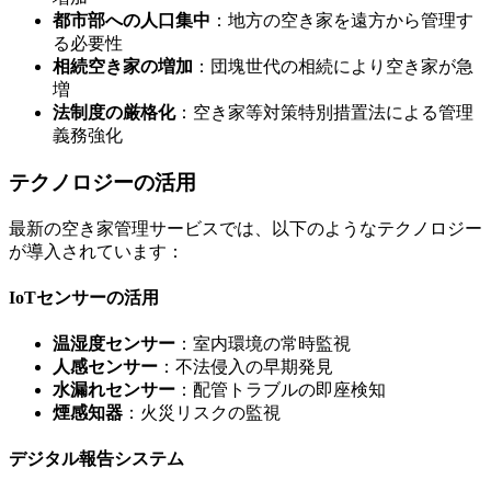
都市部への人口集中
：地方の空き家を遠方から管理す
る必要性
相続空き家の増加
：団塊世代の相続により空き家が急
増
法制度の厳格化
：空き家等対策特別措置法による管理
義務強化
テクノロジーの活用
最新の空き家管理サービスでは、以下のようなテクノロジー
が導入されています：
IoTセンサーの活用
温湿度センサー
：室内環境の常時監視
人感センサー
：不法侵入の早期発見
水漏れセンサー
：配管トラブルの即座検知
煙感知器
：火災リスクの監視
デジタル報告システム