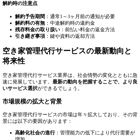
解約時の注意点
解約予告期間
：通常1～3ヶ月前の通知が必要
解約料の有無
：中途解約時の違約金
残存料金の取り扱い
：前払い料金の返金方法
引き継ぎ事項
：鍵や資料の返却方法
空き家管理代行サービスの最新動向と
将来性
空き家管理代行サービス業界は、社会情勢の変化とともに急
速に発展しています。
最新の動向を把握することで、より良
いサービス選択
ができるでしょう。
市場規模の拡大と背景
空き家管理代行サービスの市場は年々拡大しており、その背
景には以下の要因があります：
高齢化社会の進行
：管理能力の低下により代行需要が
増加