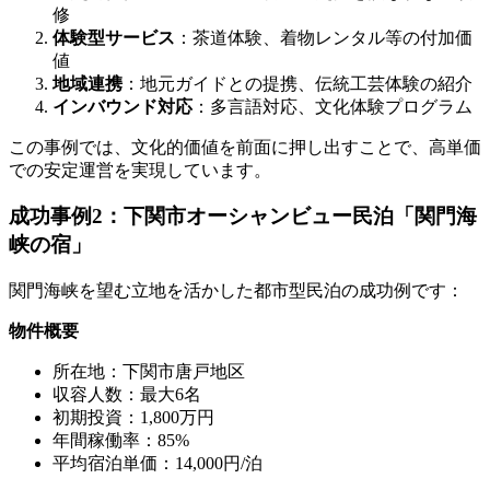
修
体験型サービス
：茶道体験、着物レンタル等の付加価
値
地域連携
：地元ガイドとの提携、伝統工芸体験の紹介
インバウンド対応
：多言語対応、文化体験プログラム
この事例では、文化的価値を前面に押し出すことで、高単価
での安定運営を実現しています。
成功事例2：下関市オーシャンビュー民泊「関門海
峡の宿」
関門海峡を望む立地を活かした都市型民泊の成功例です：
物件概要
所在地：下関市唐戸地区
収容人数：最大6名
初期投資：1,800万円
年間稼働率：85%
平均宿泊単価：14,000円/泊