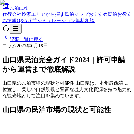
民泊navi
代行会社検索
エリアから探す
民泊マップ
おすすめ民泊
お役立
ち情報
Q&A
収益シミュレーション
無料相談
記事一覧に戻る
コラム
2025年6月18日
山口県民泊完全ガイド2024｜許可申請
から運営まで徹底解説
山口県の民泊市場の現状と可能性 山口県は、本州最西端に
位置し、美しい自然景観と豊富な歴史文化資源を持つ魅力的
な観光地として注目を集めています。
山口県の民泊市場の現状と可能性