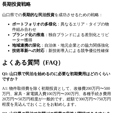
長期投資戦略
山口県での
長期的な民泊投資
を成功させるための戦略：
ポートフォリオの多様化
：異なるエリア・タイプの物
件組み合わせ
ブランド化の推進
：独自ブランドによる差別化とリピ
ーター獲得
地域連携の深化
：自治体・地元企業との協力関係強化
技術革新への対応
：新技術導入による競争優位性確保
よくある質問（FAQ）
Q1: 山口県で民泊を始めるのに必要な初期費用はどのくらい
ですか？
A1: 物件取得費を除く初期投資として、改修費200万円〜500
万円、家具・家電購入費100万円〜200万円、各種手続き費用
20万円〜50万円程度が一般的です。総額で300万円〜750万円
程度を見込んでおくことをお勧めします。