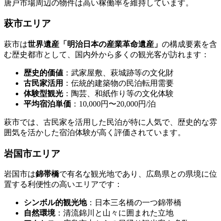
唐戸市場周辺の物件は高い稼働率を維持しています。
萩市エリア
萩市は
世界遺産「明治日本の産業革命遺産」
の構成要素を含
む歴史都市として、国内外から多くの観光客が訪れます：
歴史的価値
：武家屋敷、萩城跡等の文化財
古民家活用
：伝統的建築物の民泊転用需要
体験型観光
：陶芸、和紙作り等の文化体験
平均宿泊単価
：10,000円〜20,000円/泊
萩市では、古民家を活用した民泊が特に人気で、歴史的な雰
囲気を活かした宿泊体験が高く評価されています。
岩国市エリア
岩国市は
錦帯橋
で有名な観光地であり、広島県との県境に位
置する利便性の高いエリアです：
シンボル的観光地
：日本三名橋の一つ錦帯橋
自然環境
：清流錦川と山々に囲まれた立地