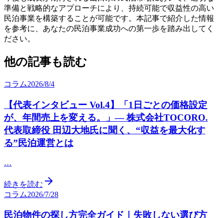
準備と戦略的なアプローチにより、持続可能で収益性の高い
民泊事業を構築することが可能です。本記事で紹介した情報
を参考に、あなたの民泊事業成功への第一歩を踏み出してく
ださい。
他の記事も読む
コラム
2026/8/4
【代表インタビュー Vol.4】「1日ごとの価格設定
が、年間売上を変える。」— 株式会社TOCORO.
代表取締役 田辺大地氏に聞く、“収益を最大化す
る”民泊運営とは
…
続きを読む
コラム
2026/7/28
民泊物件の探し方完全ガイド｜失敗しない選び方