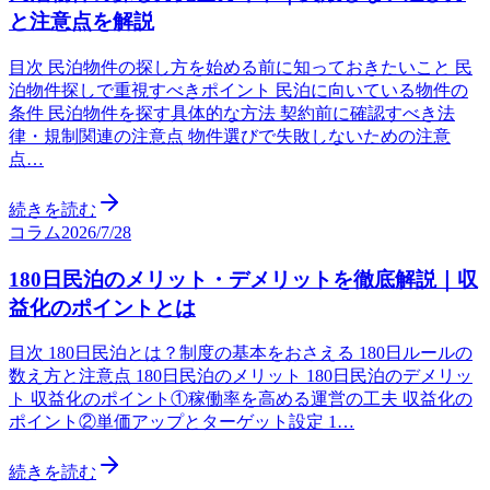
と注意点を解説
目次 民泊物件の探し方を始める前に知っておきたいこと 民
泊物件探しで重視すべきポイント 民泊に向いている物件の
条件 民泊物件を探す具体的な方法 契約前に確認すべき法
律・規制関連の注意点 物件選びで失敗しないための注意
点…
続きを読む
コラム
2026/7/28
180日民泊のメリット・デメリットを徹底解説｜収
益化のポイントとは
目次 180日民泊とは？制度の基本をおさえる 180日ルールの
数え方と注意点 180日民泊のメリット 180日民泊のデメリッ
ト 収益化のポイント①稼働率を高める運営の工夫 収益化の
ポイント②単価アップとターゲット設定 1…
続きを読む