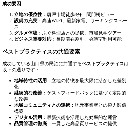
成功要因
立地の優位性
：唐戸市場徒歩3分、関門橋ビュー
設備の充実
：高速Wi-Fi、最新家電、ワーキングスペー
ス
グルメ体験
：ふぐ料理店との提携、市場見学ツアー
ビジネス需要対応
：長期滞在割引、会議室利用可能
ベストプラクティスの共通要素
成功している山口県の民泊に共通する
ベストプラクティス
は
以下の通りです：
地域特性の活用
：立地の特徴を最大限に活かした差別
化
継続的な改善
：ゲストフィードバックに基づく定期的
な改善
地域コミュニティとの連携
：地元事業者との協力関係
構築
デジタル活用
：最新技術を活用した効率的な運営
品質管理の徹底
：一貫した高品質サービスの提供