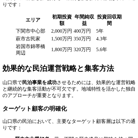
りです：
初期投資
年間純収
投資回収期
エリア
額
益
間
下関市中心部
2,000万円
400万円
5年
萩市古民家
1,500万円
350万円
4.3年
岩国市錦帯橋
1,800万円
320万円
5.6年
周辺
効果的な民泊運営戦略と集客方法
山口県で
民泊事業を成功
させるためには、効果的な運営戦略
と継続的な集客活動が不可欠です。地域特性を活かした独自
のアプローチが重要となります。
ターゲット顧客の明確化
山口県の民泊において、主要なターゲット顧客層は以下の通
りです：