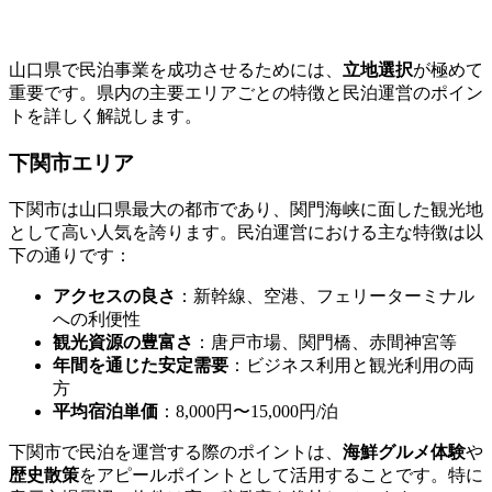
山口県で民泊事業を成功させるためには、
立地選択
が極めて
重要です。県内の主要エリアごとの特徴と民泊運営のポイン
トを詳しく解説します。
下関市エリア
下関市は山口県最大の都市であり、関門海峡に面した観光地
として高い人気を誇ります。民泊運営における主な特徴は以
下の通りです：
アクセスの良さ
：新幹線、空港、フェリーターミナル
への利便性
観光資源の豊富さ
：唐戸市場、関門橋、赤間神宮等
年間を通じた安定需要
：ビジネス利用と観光利用の両
方
平均宿泊単価
：8,000円〜15,000円/泊
下関市で民泊を運営する際のポイントは、
海鮮グルメ体験
や
歴史散策
をアピールポイントとして活用することです。特に