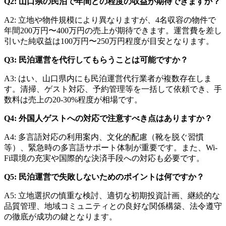
Q2: 山口県の民泊で年間どの程度の収益が期待できますか？
A2: 立地や物件規模により異なりますが、4名収容の物件で
年間200万円〜400万円の売上が期待できます。運営費を差し
引いた純収益は100万円〜250万円程度が目安となります。
Q3: 民泊運営を代行してもらうことは可能ですか？
A3: はい、山口県内にも民泊運営代行業者が複数存在しま
す。清掃、ゲスト対応、予約管理等を一括して依頼でき、手
数料は売上の20-30%程度が相場です。
Q4: 外国人ゲストへの対応で注意すべき点はありますか？
A4: 多言語対応の利用案内、文化的配慮（靴を脱ぐ習慣
等）、緊急時の多言語サポート体制が重要です。また、Wi-
Fi環境の充実や国際的な決済手段への対応も必要です。
Q5: 民泊運営で失敗しないためのポイントは何ですか？
A5: 立地選択の慎重な検討、適切な初期投資計画、継続的な
品質管理、地域コミュニティとの良好な関係構築、法令遵守
の徹底が成功の鍵となります。