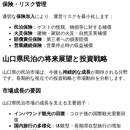
保険・リスク管理
適切な
保険加入
により、運営リスクを最小化します：
民泊保険
：ゲストの怪我、物損等に対する補償
火災保険
：建物・家財の火災・自然災害補償
賠償責任保険
：第三者への損害賠償
営業継続保険
：営業停止時の収益補償
山口県民泊の将来展望と投資戦略
山口県の民泊市場は、今後も
持続的な成長
が期待される分野
です。長期的な視点での投資戦略と市場動向を分析します。
市場成長の要因
山口県民泊市場の成長を支える主要因子：
インバウンド観光の回復
：コロナ後の国際観光需要回
復
国内旅行の多様化
：体験型・長期滞在型旅行の増加