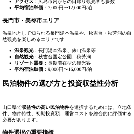
アクセス
：広島市内からの日帰り観光客も多数
平均宿泊単価
：7,000円〜12,000円/泊
長門市・美祢市エリア
温泉地として知られる長門湯本温泉や、秋吉台・秋芳洞の自
然観光を楽しめるエリアです：
温泉観光
：長門湯本温泉、俵山温泉等
自然観光
：秋吉台国定公園、秋芳洞
リゾート需要
：長期滞在型の観光客
平均宿泊単価
：9,000円〜16,000円/泊
民泊物件の選び方と投資収益性分析
山口県で
収益性の高い民泊物件
を選択するためには、立地条
件、物件特性、初期投資額、運営コストを総合的に評価する
必要があります。
物件選択の重要指標