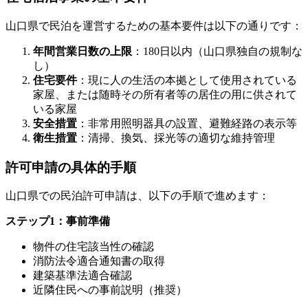
山口県で民泊を運営するための基本要件は以下の通りです：
年間営業日数の上限
：180日以内（山口県独自の規制な
し）
住宅要件
：現に人の生活の本拠として使用されている
家屋、または随時その所有者等の居住の用に供されて
いる家屋
安全措置
：非常用照明器具の設置、避難経路の表示等
衛生措置
：清掃、換気、採光等の適切な維持管理
許可申請の具体的手順
山口県での民泊許可申請は、以下の手順で進めます：
ステップ1：事前準備
物件の住宅該当性の確認
消防法令適合通知書の取得
建築基準法適合確認
近隣住民への事前説明（推奨）