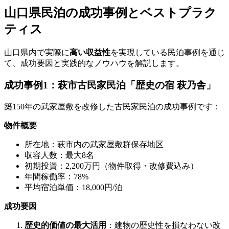
山口県民泊の成功事例とベストプラク
ティス
山口県内で実際に
高い収益性
を実現している民泊事例を通じ
て、成功要因と実践的なノウハウを解説します。
成功事例1：萩市古民家民泊「歴史の宿 萩乃舎」
築150年の武家屋敷を改修した古民家民泊の成功事例です：
物件概要
所在地：萩市内の武家屋敷群保存地区
収容人数：最大8名
初期投資：2,200万円（物件取得・改修費込み）
年間稼働率：78%
平均宿泊単価：18,000円/泊
成功要因
歴史的価値の最大活用
：建物の歴史性を損なわない改