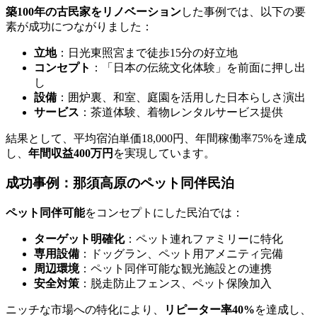
築100年の古民家をリノベーション
した事例では、以下の要
素が成功につながりました：
立地
：日光東照宮まで徒歩15分の好立地
コンセプト
：「日本の伝統文化体験」を前面に押し出
し
設備
：囲炉裏、和室、庭園を活用した日本らしさ演出
サービス
：茶道体験、着物レンタルサービス提供
結果として、平均宿泊単価18,000円、年間稼働率75%を達成
し、
年間収益400万円
を実現しています。
成功事例：那須高原のペット同伴民泊
ペット同伴可能
をコンセプトにした民泊では：
ターゲット明確化
：ペット連れファミリーに特化
専用設備
：ドッグラン、ペット用アメニティ完備
周辺環境
：ペット同伴可能な観光施設との連携
安全対策
：脱走防止フェンス、ペット保険加入
ニッチな市場への特化により、
リピーター率40%
を達成し、