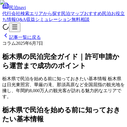
民泊navi
代行会社検索
エリアから探す
民泊マップ
おすすめ民泊
お役立
ち情報
Q&A
収益シミュレーション
無料相談
記事一覧に戻る
コラム
2025年6月7日
栃木県の民泊完全ガイド｜許可申請か
ら運営まで成功のポイント
栃木県で民泊を始める前に知っておきたい基本情報 栃木県
は日光東照宮、華厳の滝、那須高原など全国屈指の観光地を
擁し、年間約8,000万人の観光客が訪れる魅力的なエリアで
す。
栃木県で民泊を始める前に知っておき
たい基本情報