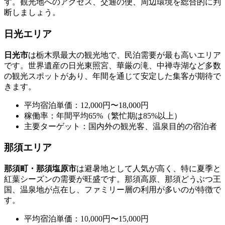
す。観光地へのアクセス、交通の便、周辺環境を総合的に判
断しましょう。
日光エリア
日光市
は栃木県最大の観光地で、民泊需要が最も高いエリア
です。世界遺産の日光東照宮、華厳の滝、中禅寺湖など多数
の観光スポットがあり、年間を通じて安定した集客が期待で
きます。
平均宿泊単価：12,000円〜18,000円
稼働率：年間平均65%（繁忙期は85%以上）
主要ターゲット：国内外の観光客、温泉目的の宿泊者
那須エリア
那須町・那須塩原市
は避暑地として人気が高く、特に夏季と
紅葉シーズンの需要が旺盛です。那須高原、那須どうぶつ王
国、温泉地が点在し、ファミリー層の利用が多いのが特徴で
す。
平均宿泊単価：10,000円〜15,000円