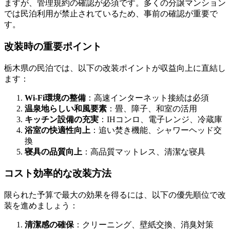
ますが、管理規約の確認が必須です。多くの分譲マンション
では民泊利用が禁止されているため、事前の確認が重要で
す。
改装時の重要ポイント
栃木県の民泊では、以下の改装ポイントが収益向上に直結し
ます：
Wi-Fi環境の整備
：高速インターネット接続は必須
温泉地らしい和風要素
：畳、障子、和室の活用
キッチン設備の充実
：IHコンロ、電子レンジ、冷蔵庫
浴室の快適性向上
：追い焚き機能、シャワーヘッド交
換
寝具の品質向上
：高品質マットレス、清潔な寝具
コスト効率的な改装方法
限られた予算で最大の効果を得るには、以下の優先順位で改
装を進めましょう：
清潔感の確保
：クリーニング、壁紙交換、消臭対策