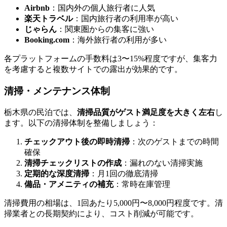
Airbnb
：国内外の個人旅行者に人気
楽天トラベル
：国内旅行者の利用率が高い
じゃらん
：関東圏からの集客に強い
Booking.com
：海外旅行者の利用が多い
各プラットフォームの手数料は3〜15%程度ですが、集客力
を考慮すると複数サイトでの露出が効果的です。
清掃・メンテナンス体制
栃木県の民泊では、
清掃品質がゲスト満足度を大きく左右
し
ます。以下の清掃体制を整備しましょう：
チェックアウト後の即時清掃
：次のゲストまでの時間
確保
清掃チェックリストの作成
：漏れのない清掃実施
定期的な深度清掃
：月1回の徹底清掃
備品・アメニティの補充
：常時在庫管理
清掃費用の相場は、1回あたり5,000円〜8,000円程度です。清
掃業者との長期契約により、コスト削減が可能です。