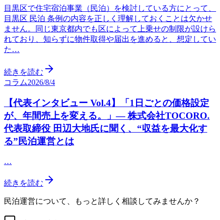
目黒区で住宅宿泊事業（民泊）を検討している方にとって、
目黒区 民泊 条例の内容を正しく理解しておくことは欠かせ
ません。同じ東京都内でも区によって上乗せの制限が設けら
れており、知らずに物件取得や届出を進めると、想定してい
た…
続きを読む
コラム
2026/8/4
【代表インタビュー Vol.4】「1日ごとの価格設定
が、年間売上を変える。」— 株式会社TOCORO.
代表取締役 田辺大地氏に聞く、“収益を最大化す
る”民泊運営とは
…
続きを読む
民泊運営について、もっと詳しく相談してみませんか？