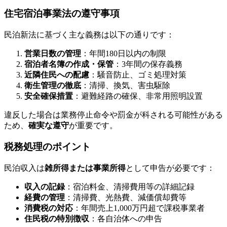
住宅宿泊事業法の遵守事項
民泊新法に基づく主な義務は以下の通りです：
営業日数の管理
：年間180日以内の制限
宿泊者名簿の作成・保管
：3年間の保存義務
近隣住民への配慮
：騒音防止、ゴミ処理対策
衛生管理の徹底
：清掃、換気、害虫駆除
安全確保措置
：避難経路の確保、非常用照明設置
違反した場合は業務停止命令や罰金が科される可能性がある
ため、
確実な遵守
が重要です。
税務処理のポイント
民泊収入は
雑所得または事業所得
として申告が必要です：
収入の記録
：宿泊料金、清掃費用等の詳細記録
経費の管理
：清掃費、光熱費、減価償却費等
消費税の対応
：年間売上1,000万円超で課税事業者
住民税の特別徴収
：各自治体への申告