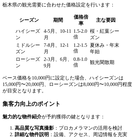
栃木県の観光需要に合わせた価格設定を行います：
価格倍
シーズン
期間
主な要因
率
ハイシーズ
4-5月、10-11
1.5-2.0
桜・紅葉シー
倍
ン
月
ズン
ミドルシー
7-8月、12-1
1.2-1.5
夏休み・年末
倍
ズン
月
年始
ローシーズ
2-3月、6月、
0.8-1.0
観光閑散期
倍
ン
9月
ベース価格を10,000円に設定した場合、ハイシーズンは
15,000円〜20,000円、ローシーズンは8,000円〜10,000円程度
が目安となります。
集客力向上のポイント
魅力的な物件紹介
が予約獲得の鍵となります：
高品質な写真撮影
：プロカメラマンの活用を検討
詳細な物件説明
：設備、アクセス、周辺情報を充実