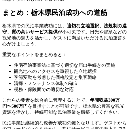
まとめ：栃木県民泊成功への道筋
栃木県での民泊事業成功には、
適切な立地選択、法規制の遵
守、質の高いサービス提供
が不可欠です。日光や那須などの
観光地の魅力を活かし、ゲストに満足いただける民泊運営を
心がけましょう。
重要なポイントをまとめると：
住宅宿泊事業法に基づく適切な届出手続きの実施
観光地へのアクセスを重視した立地選択
季節変動を考慮した価格設定と集客戦略
清掃・メンテナンス体制の確立
税務・保険面での適切な対応
これらの要素を総合的に管理することで、
年間収益300万
円〜500万円
を目指すことが可能です。栃木県の豊富な観光
資源を活かし、持続可能な民泊事業を構築してください。
民泊事業は継続的な改善が成功の鍵となります。ゲストから
のフィードバックを活かし、常にサービス品質の向上を図る