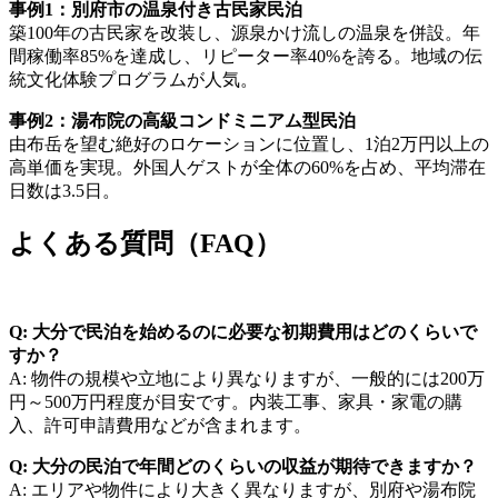
事例1：別府市の温泉付き古民家民泊
築100年の古民家を改装し、源泉かけ流しの温泉を併設。年
間稼働率85%を達成し、リピーター率40%を誇る。地域の伝
統文化体験プログラムが人気。
事例2：湯布院の高級コンドミニアム型民泊
由布岳を望む絶好のロケーションに位置し、1泊2万円以上の
高単価を実現。外国人ゲストが全体の60%を占め、平均滞在
日数は3.5日。
よくある質問（FAQ）
Q: 大分で民泊を始めるのに必要な初期費用はどのくらいで
すか？
A: 物件の規模や立地により異なりますが、一般的には200万
円～500万円程度が目安です。内装工事、家具・家電の購
入、許可申請費用などが含まれます。
Q: 大分の民泊で年間どのくらいの収益が期待できますか？
A: エリアや物件により大きく異なりますが、別府や湯布院