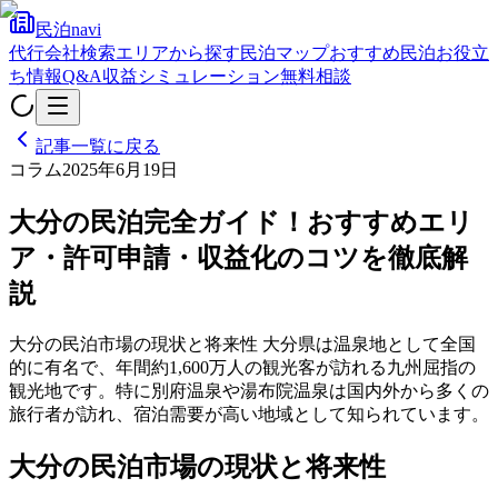
民泊navi
代行会社検索
エリアから探す
民泊マップ
おすすめ民泊
お役立
ち情報
Q&A
収益シミュレーション
無料相談
記事一覧に戻る
コラム
2025年6月19日
大分の民泊完全ガイド！おすすめエリ
ア・許可申請・収益化のコツを徹底解
説
大分の民泊市場の現状と将来性 大分県は温泉地として全国
的に有名で、年間約1,600万人の観光客が訪れる九州屈指の
観光地です。特に別府温泉や湯布院温泉は国内外から多くの
旅行者が訪れ、宿泊需要が高い地域として知られています。
大分の民泊市場の現状と将来性