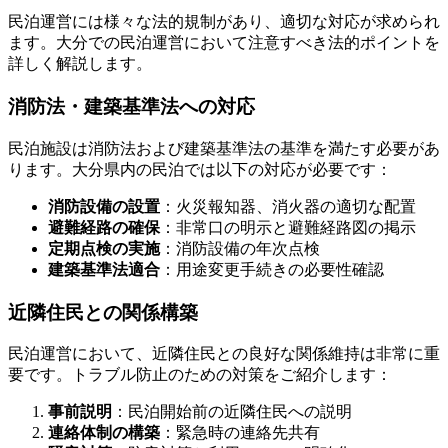
民泊運営には様々な法的規制があり、適切な対応が求められ
ます。大分での民泊運営において注意すべき法的ポイントを
詳しく解説します。
消防法・建築基準法への対応
民泊施設は消防法および建築基準法の基準を満たす必要があ
ります。大分県内の民泊では以下の対応が必要です：
消防設備の設置
：火災報知器、消火器の適切な配置
避難経路の確保
：非常口の明示と避難経路図の掲示
定期点検の実施
：消防設備の年次点検
建築基準法適合
：用途変更手続きの必要性確認
近隣住民との関係構築
民泊運営において、近隣住民との良好な関係維持は非常に重
要です。トラブル防止のための対策をご紹介します：
事前説明
：民泊開始前の近隣住民への説明
連絡体制の構築
：緊急時の連絡先共有