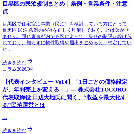
目黒区の民泊規制まとめ｜条例・営業条件・注意
点
目黒区で住宅宿泊事業（民泊）を検討している方にとって、
目黒区 民泊 条例の内容を正しく理解しておくことは欠かせ
ません。同じ東京都内でも区によって上乗せの制限が設けら
れており、知らずに物件取得や届出を進めると、想定してい
た…
続きを読む
コラム
2026/8/4
【代表インタビュー Vol.4】「1日ごとの価格設定
が、年間売上を変える。」— 株式会社TOCORO.
代表取締役 田辺大地氏に聞く、“収益を最大化す
る”民泊運営とは
…
続きを読む