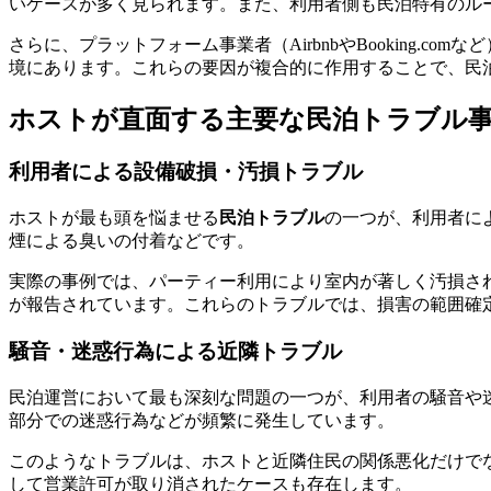
いケースが多く見られます。また、利用者側も民泊特有のル
さらに、プラットフォーム事業者（AirbnbやBooking
境にあります。これらの要因が複合的に作用することで、民
ホストが直面する主要な民泊トラブル
利用者による設備破損・汚損トラブル
ホストが最も頭を悩ませる
民泊トラブル
の一つが、利用者に
煙による臭いの付着などです。
実際の事例では、パーティー利用により室内が著しく汚損さ
が報告されています。これらのトラブルでは、損害の範囲確
騒音・迷惑行為による近隣トラブル
民泊運営において最も深刻な問題の一つが、利用者の騒音や
部分での迷惑行為などが頻繁に発生しています。
このようなトラブルは、ホストと近隣住民の関係悪化だけで
して営業許可が取り消されたケースも存在します。