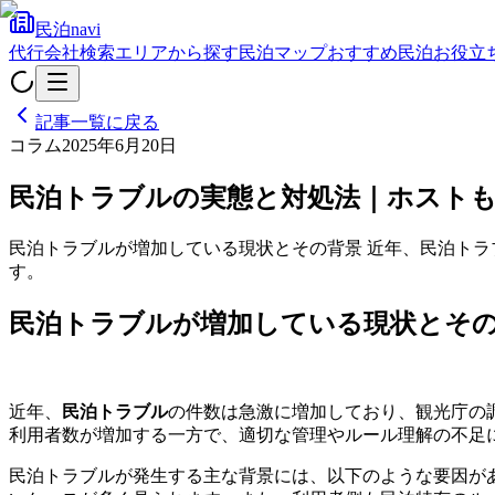
民泊navi
代行会社検索
エリアから探す
民泊マップ
おすすめ民泊
お役立
記事一覧に戻る
コラム
2025年6月20日
民泊トラブルの実態と対処法｜ホスト
民泊トラブルが増加している現状とその背景 近年、民泊ト
す。
民泊トラブルが増加している現状とそ
近年、
民泊トラブル
の件数は急激に増加しており、観光庁の
利用者数が増加する一方で、適切な管理やルール理解の不足
民泊トラブルが発生する主な背景には、以下のような要因が