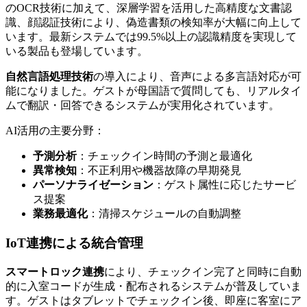
のOCR技術に加えて、深層学習を活用した高精度な文書認
識、顔認証技術により、偽造書類の検知率が大幅に向上して
います。最新システムでは99.5%以上の認識精度を実現して
いる製品も登場しています。
自然言語処理技術
の導入により、音声による多言語対応が可
能になりました。ゲストが母国語で質問しても、リアルタイ
ムで翻訳・回答できるシステムが実用化されています。
AI活用の主要分野：
予測分析
：チェックイン時間の予測と最適化
異常検知
：不正利用や機器故障の早期発見
パーソナライゼーション
：ゲスト属性に応じたサービ
ス提案
業務最適化
：清掃スケジュールの自動調整
IoT連携による統合管理
スマートロック連携
により、チェックイン完了と同時に自動
的に入室コードが生成・配布されるシステムが普及していま
す。ゲストはタブレットでチェックイン後、即座に客室にア