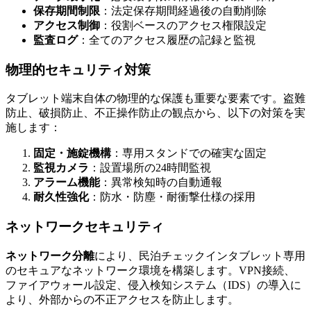
保存期間制限
：法定保存期間経過後の自動削除
アクセス制御
：役割ベースのアクセス権限設定
監査ログ
：全てのアクセス履歴の記録と監視
物理的セキュリティ対策
タブレット端末自体の物理的な保護も重要な要素です。盗難
防止、破損防止、不正操作防止の観点から、以下の対策を実
施します：
固定・施錠機構
：専用スタンドでの確実な固定
監視カメラ
：設置場所の24時間監視
アラーム機能
：異常検知時の自動通報
耐久性強化
：防水・防塵・耐衝撃仕様の採用
ネットワークセキュリティ
ネットワーク分離
により、民泊チェックインタブレット専用
のセキュアなネットワーク環境を構築します。VPN接続、
ファイアウォール設定、侵入検知システム（IDS）の導入に
より、外部からの不正アクセスを防止します。