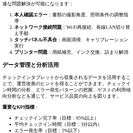
速な問題解決が可能になります：
本人確認エラー
：書類の撮影角度、照明条件の調整指
導
ネットワーク接続問題
：Wi-Fi再接続、有線LAN切り替
え手順
タッチパネル不具合
：画面清掃、キャリブレーション
実行
プリンター問題
：用紙補充、インク交換、詰まり解消
データ管理と分析活用
チェックインタブレットから収集されるデータを活用するこ
とで、運営改善のヒントを得ることができます。チェックイ
ン時間の分析、エラー発生パターンの把握、ゲストの利用傾
向分析などを通じて、サービス品質の向上を図ります。
重要なKPI指標
：
チェックイン完了率（目標：95%以上）
平均チェックイン時間（目標：3分以内）
エラー発生率（目標：5%以下）