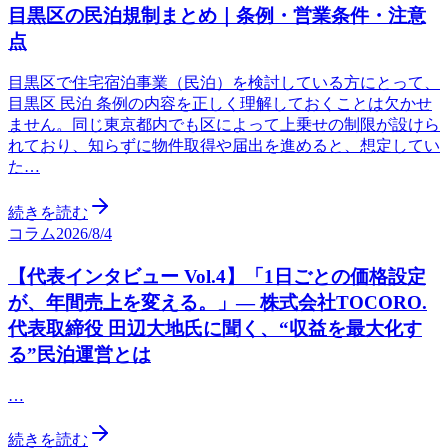
目黒区の民泊規制まとめ｜条例・営業条件・注意
点
目黒区で住宅宿泊事業（民泊）を検討している方にとって、
目黒区 民泊 条例の内容を正しく理解しておくことは欠かせ
ません。同じ東京都内でも区によって上乗せの制限が設けら
れており、知らずに物件取得や届出を進めると、想定してい
た…
続きを読む
コラム
2026/8/4
【代表インタビュー Vol.4】「1日ごとの価格設定
が、年間売上を変える。」— 株式会社TOCORO.
代表取締役 田辺大地氏に聞く、“収益を最大化す
る”民泊運営とは
…
続きを読む