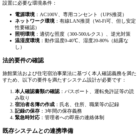
設置に必要な環境条件：
電源環境
：AC100V、専用コンセント（UPS推奨）
ネットワーク環境
：有線LAN推奨（Wi-Fi可、但し安定
性要確認）
照明環境
：適切な照度（300-500ルクス）、逆光対策
温湿度環境
：動作温度0-40℃、湿度20-80%（結露な
し）
法的要件の確認
旅館業法および住宅宿泊事業法に基づく本人確認義務を満た
すため、以下の要件を満たすシステム設計が必要です：
本人確認書類の確認
：パスポート、運転免許証等の読
み取り
宿泊者名簿の作成
：氏名、住所、職業等の記録
記録の保存
：3年間の保存義務
緊急時対応
：管理者への即座の連絡体制
既存システムとの連携準備