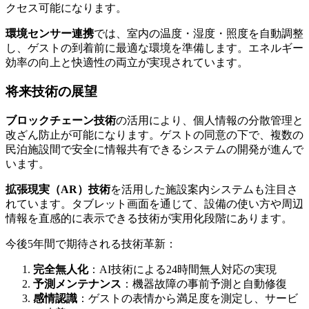
クセス可能になります。
環境センサー連携
では、室内の温度・湿度・照度を自動調整
し、ゲストの到着前に最適な環境を準備します。エネルギー
効率の向上と快適性の両立が実現されています。
将来技術の展望
ブロックチェーン技術
の活用により、個人情報の分散管理と
改ざん防止が可能になります。ゲストの同意の下で、複数の
民泊施設間で安全に情報共有できるシステムの開発が進んで
います。
拡張現実（AR）技術
を活用した施設案内システムも注目さ
れています。タブレット画面を通じて、設備の使い方や周辺
情報を直感的に表示できる技術が実用化段階にあります。
今後5年間で期待される技術革新：
完全無人化
：AI技術による24時間無人対応の実現
予測メンテナンス
：機器故障の事前予測と自動修復
感情認識
：ゲストの表情から満足度を測定し、サービ