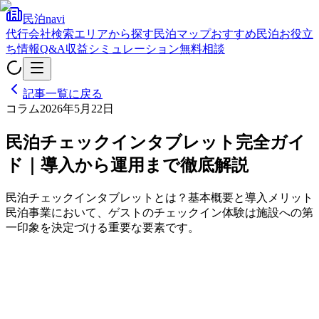
民泊navi
代行会社検索
エリアから探す
民泊マップ
おすすめ民泊
お役立
ち情報
Q&A
収益シミュレーション
無料相談
記事一覧に戻る
コラム
2026年5月22日
民泊チェックインタブレット完全ガイ
ド｜導入から運用まで徹底解説
民泊チェックインタブレットとは？基本概要と導入メリット
民泊事業において、ゲストのチェックイン体験は施設への第
一印象を決定づける重要な要素です。