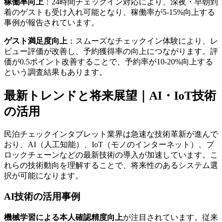
稼働率向上
：24時間チェックイン対応により、深夜・早朝到
着のゲストも受け入れ可能となり、稼働率が5-15%向上する
事例が報告されています。
ゲスト満足度向上
：スムーズなチェックイン体験により、レ
ビュー評価が改善し、予約獲得率の向上につながります。評
価が0.5ポイント改善することで、予約率が10-20%向上する
という調査結果もあります。
最新トレンドと将来展望｜AI・IoT技術
の活用
民泊チェックインタブレット業界は急速な技術革新が進んで
おり、AI（人工知能）、IoT（モノのインターネット）、ブ
ロックチェーンなどの最新技術の導入が加速しています。こ
れらの技術動向を理解することで、将来性のあるシステム選
択が可能になります。
AI技術の活用事例
機械学習による本人確認精度向上
が注目されています。従来