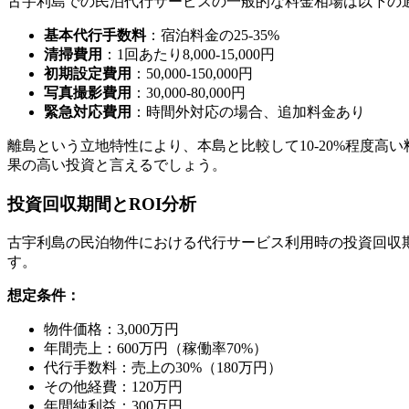
古宇利島での民泊代行サービスの一般的な料金相場は以下の
基本代行手数料
：宿泊料金の25-35%
清掃費用
：1回あたり8,000-15,000円
初期設定費用
：50,000-150,000円
写真撮影費用
：30,000-80,000円
緊急対応費用
：時間外対応の場合、追加料金あり
離島という立地特性により、本島と比較して10-20%程度
果の高い投資と言えるでしょう。
投資回収期間とROI分析
古宇利島の民泊物件における代行サービス利用時の投資回収
す。
想定条件：
物件価格：3,000万円
年間売上：600万円（稼働率70%）
代行手数料：売上の30%（180万円）
その他経費：120万円
年間純利益：300万円