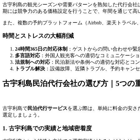
古宇利島の観光シーズンや需要パターンを熟知した代行会社
期には競争力のある価格設定を行うことで、年間を通じて高
また、複数の予約プラットフォーム（Airbnb、楽天トラ
時間とストレスの大幅削減
24時間365日の対応体制
：ゲストからの問い合わせや緊
多言語対応
：外国人観光客への適切なコミュニケーショ
法規制への対応
：民泊新法や条例への適切な対応とコン
トラブル解決
：設備故障、近隣トラブル、予約キャンセ
古宇利島民泊代行会社の選び方｜5つの
古宇利島で
民泊代行サービス
を選ぶ際は、単純に料金の安さ
選定しましょう。
1. 古宇利島での実績と地域密着度