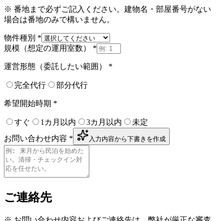
※ 番地まで必ずご記入ください。建物名・部屋番号がない
場合は番地のみで構いません。
物件種別
*
規模（想定の運用室数）
*
運営形態（委託したい範囲）
*
完全代行
部分代行
希望開始時期
*
すぐ
1カ月以内
3カ月以内
未定
お問い合わせ内容
*
入力内容から下書きを作成
ご連絡先
※ お問い合わせ内容およびご連絡先は、弊社が厳正な審査