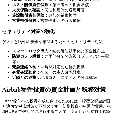
ホスト賠償責任保険：
第三者への損害賠償
火災保険の確認：
民泊利用時の適用可否
施設賠償責任保険：
追加の補償検討
営業補償保険：
営業停止時の収入補償
セキュリティ対策の強化
ゲストと物件の安全を確保するためのセキュリティ対策：
スマートロック導入：
鍵の管理効率化と安全性向上
防犯カメラ設置：
共用部分での監視（プライバシー配
慮）
緊急連絡体制：
24時間対応の連絡先提供
身元確認強化：
ゲストの本人確認徹底
近隣との連携：
地域コミュニティとの関係構築
Airbnb物件投資の資金計画と税務対策
Airbnb物件への投資を成功させるためには、綿密な資金計画
と適切な税務対策が不可欠です。初期投資から運営費用、税
務処理まで包括的に理解することで、安定した収益性を確保