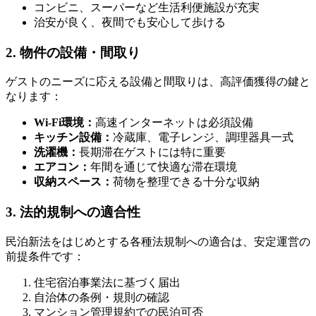
コンビニ、スーパーなど生活利便施設が充実
治安が良く、夜間でも安心して歩ける
2. 物件の設備・間取り
ゲストのニーズに応える設備と間取りは、高評価獲得の鍵と
なります：
Wi-Fi環境：
高速インターネットは必須設備
キッチン設備：
冷蔵庫、電子レンジ、調理器具一式
洗濯機：
長期滞在ゲストには特に重要
エアコン：
年間を通じて快適な滞在環境
収納スペース：
荷物を整理できる十分な収納
3. 法的規制への適合性
民泊新法をはじめとする各種法規制への適合は、安定運営の
前提条件です：
住宅宿泊事業法に基づく届出
自治体の条例・規則の確認
マンション管理規約での民泊可否