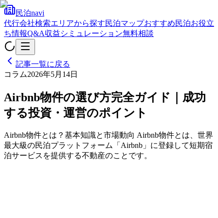
民泊navi
代行会社検索
エリアから探す
民泊マップ
おすすめ民泊
お役立
ち情報
Q&A
収益シミュレーション
無料相談
記事一覧に戻る
コラム
2026年5月14日
Airbnb物件の選び方完全ガイド｜成功
する投資・運営のポイント
Airbnb物件とは？基本知識と市場動向 Airbnb物件とは、世界
最大級の民泊プラットフォーム「Airbnb」に登録して短期宿
泊サービスを提供する不動産のことです。