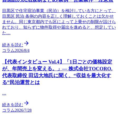
目黒区で住宅宿泊事業（民泊）を検討している方にとって、
目黒区 民泊 条例の内容を正しく理解しておくことは欠かせ
ません。同じ東京都内でも区によって上乗せの制限が設けら
れており、知らずに物件取得や届出を進めると、想定してい
た…
続きを読む
コラム
2026/8/4
【代表インタビュー Vol.4】「1日ごとの価格設定
が、年間売上を変える。」— 株式会社TOCORO.
代表取締役 田辺大地氏に聞く、“収益を最大化す
る”民泊運営とは
…
続きを読む
コラム
2026/7/28