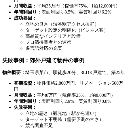
月間収益：
平均35万円（稼働率75%、1泊12,000円）
年間利回り：
表面利回り8.5%、実質利回り6.2%
成功要因：
立地の良さ（渋谷駅アクセス抜群）
ターゲット設定の明確化（ビジネス客）
高品質なインテリアと設備
プロ清掃業者との連携
多言語対応の充実
失敗事例：郊外戸建て物件の事例
物件概要：
埼玉県某市、駅徒歩20分、3LDK戸建て、築25年
初期投資：
物件価格2,800万円、リノベーション500万
円
月間収益：
平均8万円（稼働率25%、1泊8,000円）
年間利回り：
表面利回り2.9%、実質利回り0.8%
失敗要因：
立地の悪さ（観光地・駅から遠い）
ターゲット不明確（需要予測の甘さ）
競合調査不足