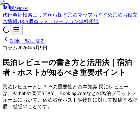
民泊navi
代行会社検索
エリアから探す
民泊マップ
おすすめ民泊
お役立
ち情報
Q&A
収益シミュレーション
無料相談
記事一覧に戻る
コラム
2026年5月9日
民泊レビューの書き方と活用法｜宿泊
者・ホストが知るべき重要ポイント
民泊レビューとは？その重要性と基本知識 民泊レビュー
は、Airbnbや楽天STAY、Booking.comなどの民泊プラットフ
ォームにおいて、宿泊者がホストや物件に対して投稿する評
価・感想のことです。