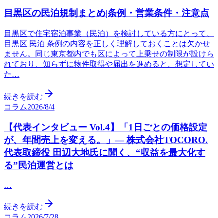
目黒区の民泊規制まとめ|条例・営業条件・注意点
目黒区で住宅宿泊事業（民泊）を検討している方にとって、
目黒区 民泊 条例の内容を正しく理解しておくことは欠かせ
ません。同じ東京都内でも区によって上乗せの制限が設けら
れており、知らずに物件取得や届出を進めると、想定してい
た…
続きを読む
コラム
2026/8/4
【代表インタビュー Vol.4】「1日ごとの価格設定
が、年間売上を変える。」— 株式会社TOCORO.
代表取締役 田辺大地氏に聞く、“収益を最大化す
る”民泊運営とは
…
続きを読む
コラム
2026/7/28