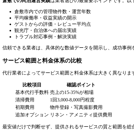
倉敷での民泊運営実績
は業者選びの最重要ポイントです。以
倉敷市内での管理物件数・運営年数
平均稼働率・収益実績の開示
ゲストからの評価・レビュー平均点
観光庁・自治体への届出実績
トラブル対応事例・解決実績
信頼できる業者は、具体的な数値データを開示し、成功事例
サービス範囲と料金体系の比較
代行業者によってサービス範囲と料金体系は大きく異なりま
比較項目
確認ポイント
基本代行手数料
売上の15-35%が相場
清掃費用
1回3,000-8,000円程度
初期費用
物件登録・写真撮影費用
追加オプション
リネン・アメニティ提供費用
最安値だけで判断せず、提供されるサービスの質と範囲を総