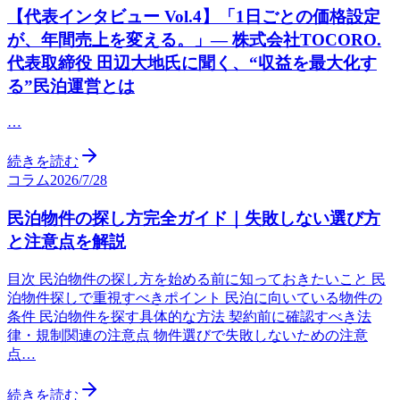
【代表インタビュー Vol.4】「1日ごとの価格設定
が、年間売上を変える。」— 株式会社TOCORO.
代表取締役 田辺大地氏に聞く、“収益を最大化す
る”民泊運営とは
…
続きを読む
コラム
2026/7/28
民泊物件の探し方完全ガイド｜失敗しない選び方
と注意点を解説
目次 民泊物件の探し方を始める前に知っておきたいこと 民
泊物件探しで重視すべきポイント 民泊に向いている物件の
条件 民泊物件を探す具体的な方法 契約前に確認すべき法
律・規制関連の注意点 物件選びで失敗しないための注意
点…
続きを読む