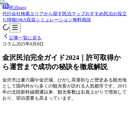
民泊navi
代行会社検索
エリアから探す
民泊マップ
おすすめ民泊
お役立
ち情報
Q&A
収益シミュレーション
無料相談
記事一覧に戻る
コラム
2025年6月8日
金沢民泊完全ガイド2024｜許可取得か
ら運営まで成功の秘訣を徹底解説
金沢市は兼六園や金沢城、ひがし茶屋街など歴史ある観光地
として国内外から多くの観光客が訪れる人気都市です。2015
年の北陸新幹線開通以来、観光客数は右肩上がりで増加して
おり、宿泊需要も高まっています。