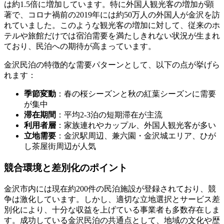
は約1.5倍に増加しています。特に外国人観光客の増加が顕
著で、コロナ禍前の2019年には約50万人の外国人が金沢を訪
れていました。このような観光客の増加に対して、従来のホ
テルや旅館だけでは宿泊需要を満たしきれない状況が生まれ
ており、民泊への期待が高まっています。
金沢民泊の特徴的な需要パターンとして、以下の点が挙げら
れます：
季節変動
：春の桜シーズンと秋の紅葉シーズンに需要
が集中
滞在期間
：平均2-3泊の短期滞在が主流
利用者層
：家族連れやカップル、外国人観光客が多い
立地需要
：金沢駅周辺、兼六園・金沢城エリア、ひが
し茶屋街周辺が人気
競合環境と差別化のポイント
金沢市内には現在約200件の民泊施設が登録されており、競
争は激化しています。しかし、適切な立地選択とサービス差
別化により、十分な収益を上げている事業者も多数存在しま
す。成功している金沢民泊の共通点として、地域の文化や歴