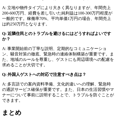
A: 立地や物件タイプにより大きく異なりますが、年間売上
200-600万円、経費を差し引いた純利益は100-300万円程度が
一般的です。稼働率70%、平均単価1万円の場合、年間売上
は約250万円となります。
Q: 近隣住民とのトラブルを避けるにはどうすればよいです
か？
A: 事業開始前の丁寧な説明、定期的なコミュニケーショ
ン、騒音対策の徹底、緊急時の連絡体制構築が重要です。ま
た、地域のルールを尊重し、ゲストにも周辺環境への配慮を
求めることが大切です。
Q: 外国人ゲストへの対応で注意すべき点は？
A: 多言語での案内資料準備、文化的違いへの理解、緊急時
の通訳サービス確保が重要です。また、日本の生活習慣やマ
ナーについて事前に説明することで、トラブルを防ぐことが
できます。
まとめ