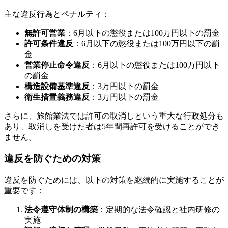
主な違反行為とペナルティ：
無許可営業
：6月以下の懲役または100万円以下の罰金
許可条件違反
：6月以下の懲役または100万円以下の罰
金
営業停止命令違反
：6月以下の懲役または100万円以下
の罰金
構造設備基準違反
：3万円以下の罰金
衛生措置義務違反
：3万円以下の罰金
さらに、旅館業法では許可の取消しという重大な行政処分も
あり、取消しを受けた者は5年間再許可を受けることができ
ません。
違反を防ぐための対策
違反を防ぐためには、以下の対策を継続的に実施することが
重要です：
法令遵守体制の構築
：定期的な法令確認と社内研修の
実施