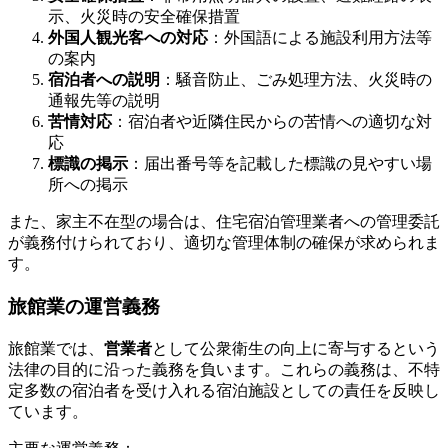
示、火災時の安全確保措置
外国人観光客への対応
：外国語による施設利用方法等
の案内
宿泊者への説明
：騒音防止、ごみ処理方法、火災時の
通報先等の説明
苦情対応
：宿泊者や近隣住民からの苦情への適切な対
応
標識の掲示
：届出番号等を記載した標識の見やすい場
所への掲示
また、家主不在型の場合は、住宅宿泊管理業者への管理委託
が義務付けられており、適切な管理体制の確保が求められま
す。
旅館業の運営義務
旅館業では、
営業者
として公衆衛生の向上に寄与するという
法律の目的に沿った義務を負います。これらの義務は、不特
定多数の宿泊者を受け入れる宿泊施設としての責任を反映し
ています。