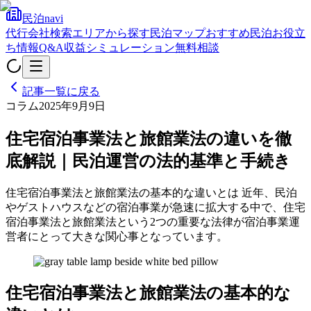
民泊navi
代行会社検索
エリアから探す
民泊マップ
おすすめ民泊
お役立
ち情報
Q&A
収益シミュレーション
無料相談
記事一覧に戻る
コラム
2025年9月9日
住宅宿泊事業法と旅館業法の違いを徹
底解説｜民泊運営の法的基準と手続き
住宅宿泊事業法と旅館業法の基本的な違いとは 近年、民泊
やゲストハウスなどの宿泊事業が急速に拡大する中で、住宅
宿泊事業法と旅館業法という2つの重要な法律が宿泊事業運
営者にとって大きな関心事となっています。
住宅宿泊事業法と旅館業法の基本的な