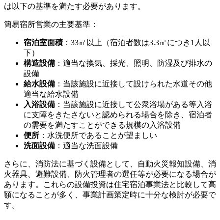
は以下の基準を満たす必要があります。
簡易宿所営業の主要基準：
宿泊室面積
：33㎡以上（宿泊者数は3.3㎡につき1人以
下）
構造設備
：適当な換気、採光、照明、防湿及び排水の
設備
給水設備
：当該施設に近接して設けられた水道その他
適当な給水設備
入浴設備
：当該施設に近接して公衆浴場がある等入浴
に支障をきたさないと認められる場合を除き、宿泊者
の需要を満たすことができる規模の入浴設備
便所
：水洗便所であることが望ましい
洗面設備
：適当な洗面設備
さらに、消防法に基づく設備として、自動火災報知設備、消
火器具、避難設備、防火管理者の選任等が必要になる場合が
あります。これらの設備投資は住宅宿泊事業法と比較して高
額になることが多く、事業計画策定時に十分な検討が必要で
す。