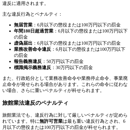
違反に適用されます。
主な違反行為とペナルティ：
無届営業
：6月以下の懲役または100万円以下の罰金
年間180日超過営業
：6月以下の懲役または100万円以下
の罰金
虚偽届出
：6月以下の懲役または100万円以下の罰金
業務改善命令違反
：6月以下の懲役または100万円以下
の罰金
報告義務違反
：50万円以下の罰金
標識掲示義務違反
：30万円以下の罰金
また、行政処分として業務改善命令や業務停止命令、事業廃
止命令が発せられる場合があります。これらの命令に従わな
い場合、さらに重いペナルティが科せられます。
旅館業法違反のペナルティ
旅館業法でも、違反行為に対して厳しいペナルティが定めら
れています。特に
無許可営業
は最も重い違反行為とされ、6
月以下の懲役または100万円以下の罰金が科せられます。