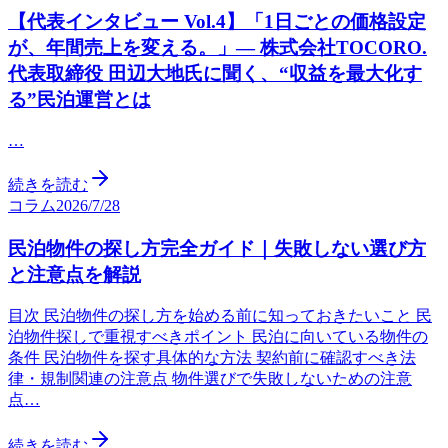
【代表インタビュー Vol.4】「1日ごとの価格設定
が、年間売上を変える。」— 株式会社TOCORO.
代表取締役 田辺大地氏に聞く、“収益を最大化す
る”民泊運営とは
…
続きを読む
コラム
2026/7/28
民泊物件の探し方完全ガイド｜失敗しない選び方
と注意点を解説
目次 民泊物件の探し方を始める前に知っておきたいこと 民
泊物件探しで重視すべきポイント 民泊に向いている物件の
条件 民泊物件を探す具体的な方法 契約前に確認すべき法
律・規制関連の注意点 物件選びで失敗しないための注意
点…
続きを読む