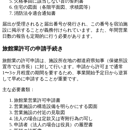
欠格事由に該当しない旨の誓約書
住宅の図面（各階平面図、求積図等）
消防法令適合通知書
届出が受理されると届出番号が発行され、この番号を宿泊施
設に掲示することが義務付けられています。また、年間営業
日数の報告も定期的に行う必要があります。
旅館業許可の申請手続き
旅館業の許可申請は、施設所在地の都道府県知事（保健所設
置市では市長）に対して行います。申請から許可まで通常
1〜3ヶ月程度の期間を要するため、事業開始予定日から逆算
して早めに申請することが重要です。
主な必要書類：
旅館業営業許可申請書
営業施設の構造設備を明らかにする図面
営業施設の付近の見取図
法人の場合は定款又は寄附行為の写し
申請者（法人の場合は役員）の履歴書