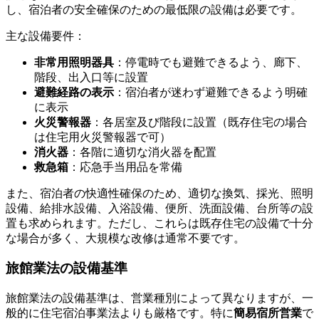
し、宿泊者の安全確保のための最低限の設備は必要です。
主な設備要件：
非常用照明器具
：停電時でも避難できるよう、廊下、
階段、出入口等に設置
避難経路の表示
：宿泊者が迷わず避難できるよう明確
に表示
火災警報器
：各居室及び階段に設置（既存住宅の場合
は住宅用火災警報器で可）
消火器
：各階に適切な消火器を配置
救急箱
：応急手当用品を常備
また、宿泊者の快適性確保のため、適切な換気、採光、照明
設備、給排水設備、入浴設備、便所、洗面設備、台所等の設
置も求められます。ただし、これらは既存住宅の設備で十分
な場合が多く、大規模な改修は通常不要です。
旅館業法の設備基準
旅館業法の設備基準は、営業種別によって異なりますが、一
般的に住宅宿泊事業法よりも厳格です。特に
簡易宿所営業
で