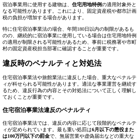
宿泊事業用に使用する建物は、
住宅用地特例
の適用対象外と
なる可能性があります。これにより、固定資産税や都市計画
税の負担が増加する場合があります。
特に住宅宿泊事業法の場合、年間180日以内の制限があるも
のの、継続的に宿泊事業に使用している場合は住宅用地特例
の適用が制限される可能性があるため、事前に税務署や市町
村の固定資産税担当部署に確認することが重要です。
違反時のペナルティと対処法
住宅宿泊事業法や旅館業法に違反した場合、重大なペナルテ
ィが科せられる可能性があります。適法な事業運営を継続す
るため、違反行為の内容とその対処法について正しく理解し
ておくことが重要です。
住宅宿泊事業法違反のペナルティ
住宅宿泊事業法では、違反の内容に応じて段階的なペナルテ
ィが定められています。最も重い処罰は
6月以下の懲役また
は100万円以下の罰金
で、無届営業や虚偽届出などの重大な