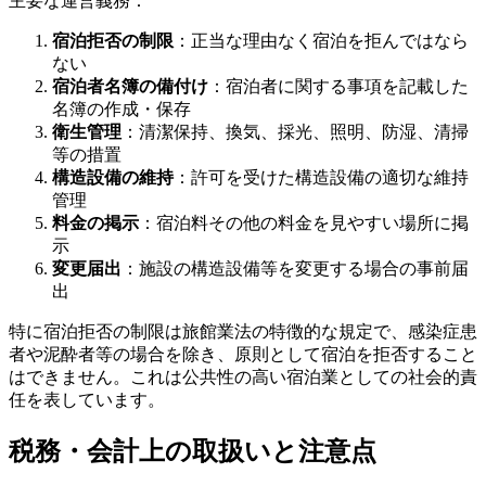
主要な運営義務：
宿泊拒否の制限
：正当な理由なく宿泊を拒んではなら
ない
宿泊者名簿の備付け
：宿泊者に関する事項を記載した
名簿の作成・保存
衛生管理
：清潔保持、換気、採光、照明、防湿、清掃
等の措置
構造設備の維持
：許可を受けた構造設備の適切な維持
管理
料金の掲示
：宿泊料その他の料金を見やすい場所に掲
示
変更届出
：施設の構造設備等を変更する場合の事前届
出
特に宿泊拒否の制限は旅館業法の特徴的な規定で、感染症患
者や泥酔者等の場合を除き、原則として宿泊を拒否すること
はできません。これは公共性の高い宿泊業としての社会的責
任を表しています。
税務・会計上の取扱いと注意点