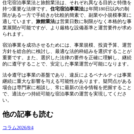
住宅宿泊事業法と旅館業法は、それぞれ異なる目的と特徴を
持つ重要な法律です。
住宅宿泊事業法
は年間180日以内の制
限がある一方で手続きが比較的簡素で、副業や小規模事業に
適しています。
旅館業法
は営業日数に制限がなく本格的な事
業展開が可能ですが、より厳格な設備基準と運営要件が求め
られます。
宿泊事業を成功させるためには、事業規模、投資予算、運営
方針を総合的に検討し、最適な法的枠組みを選択することが
重要です。また、選択した法律の要件を正確に理解し、継続
的に遵守することで、安定した事業運営が可能になります。
法令遵守は事業の基盤であり、違反によるペナルティは事業
継続に重大な影響を与える可能性があります。疑問点がある
場合は専門家に相談し、常に最新の法令情報を把握すること
で、適法かつ持続可能な宿泊事業の運営を実現してくださ
い。
他の記事も読む
コラム
2026/8/4