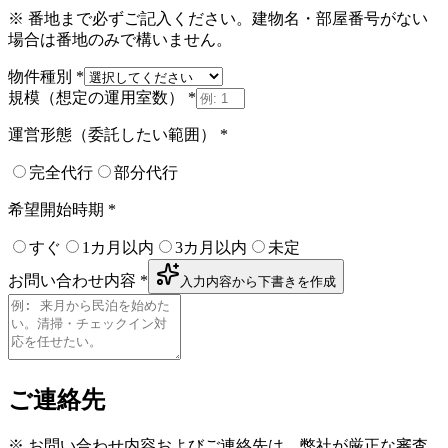
※ 番地まで必ずご記入ください。建物名・部屋番号がない
場合は番地のみで構いません。
物件種別
*
規模（想定の運用室数）
*
運営形態（委託したい範囲）
*
完全代行
部分代行
希望開始時期
*
すぐ
1カ月以内
3カ月以内
未定
お問い合わせ内容
*
入力内容から下書きを作成
ご連絡先
※ お問い合わせ内容およびご連絡先は、弊社が厳正な審査