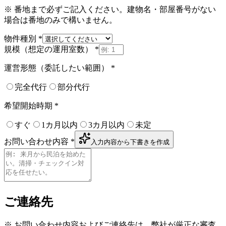
※ 番地まで必ずご記入ください。建物名・部屋番号がない
場合は番地のみで構いません。
物件種別
*
規模（想定の運用室数）
*
運営形態（委託したい範囲）
*
完全代行
部分代行
希望開始時期
*
すぐ
1カ月以内
3カ月以内
未定
お問い合わせ内容
*
入力内容から下書きを作成
ご連絡先
※ お問い合わせ内容およびご連絡先は、弊社が厳正な審査