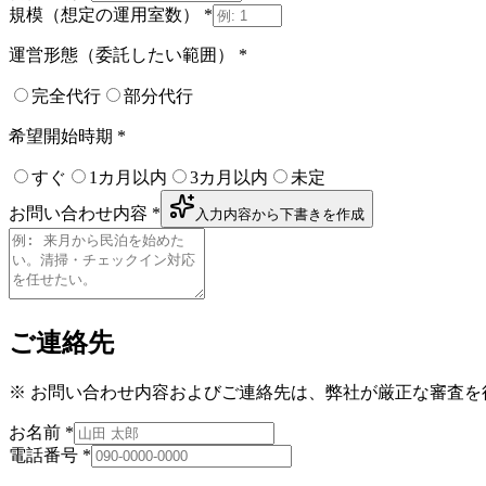
規模（想定の運用室数）
*
運営形態（委託したい範囲）
*
完全代行
部分代行
希望開始時期
*
すぐ
1カ月以内
3カ月以内
未定
お問い合わせ内容
*
入力内容から下書きを作成
ご連絡先
※ お問い合わせ内容およびご連絡先は、弊社が厳正な審査
お名前
*
電話番号
*