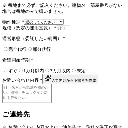
※ 番地まで必ずご記入ください。建物名・部屋番号がない
場合は番地のみで構いません。
物件種別
*
規模（想定の運用室数）
*
運営形態（委託したい範囲）
*
完全代行
部分代行
希望開始時期
*
すぐ
1カ月以内
3カ月以内
未定
お問い合わせ内容
*
入力内容から下書きを作成
ご連絡先
※ お問い合わせ内容およびご連絡先は、弊社が厳正な審査