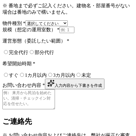
※ 番地まで必ずご記入ください。建物名・部屋番号がない
場合は番地のみで構いません。
物件種別
*
規模（想定の運用室数）
*
運営形態（委託したい範囲）
*
完全代行
部分代行
希望開始時期
*
すぐ
1カ月以内
3カ月以内
未定
お問い合わせ内容
*
入力内容から下書きを作成
ご連絡先
※ お問い合わせ内容およびご連絡先は、弊社が厳正な審査