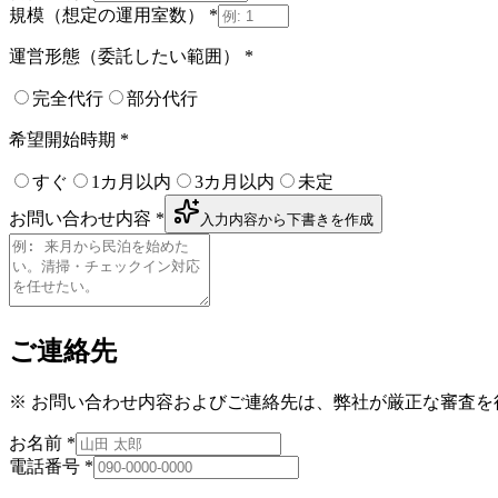
規模（想定の運用室数）
*
運営形態（委託したい範囲）
*
完全代行
部分代行
希望開始時期
*
すぐ
1カ月以内
3カ月以内
未定
お問い合わせ内容
*
入力内容から下書きを作成
ご連絡先
※ お問い合わせ内容およびご連絡先は、弊社が厳正な審査
お名前
*
電話番号
*