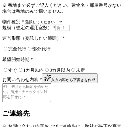
※ 番地まで必ずご記入ください。建物名・部屋番号がない
場合は番地のみで構いません。
物件種別
*
規模（想定の運用室数）
*
運営形態（委託したい範囲）
*
完全代行
部分代行
希望開始時期
*
すぐ
1カ月以内
3カ月以内
未定
お問い合わせ内容
*
入力内容から下書きを作成
ご連絡先
※ お問い合わせ内容およびご連絡先は、弊社が厳正な審査