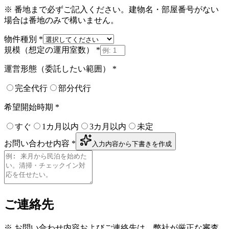
※ 番地まで必ずご記入ください。建物名・部屋番号がない
場合は番地のみで構いません。
物件種別
*
規模（想定の運用室数）
*
運営形態（委託したい範囲）
*
完全代行
部分代行
希望開始時期
*
すぐ
1カ月以内
3カ月以内
未定
お問い合わせ内容
*
入力内容から下書きを作成
ご連絡先
※ お問い合わせ内容およびご連絡先は、弊社が厳正な審査